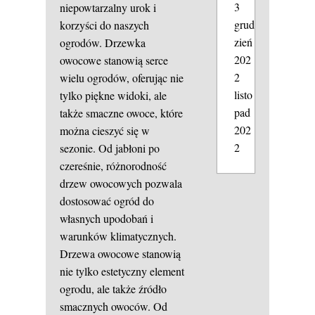
3
niepowtarzalny urok i
grud
korzyści do naszych
zień
ogrodów. Drzewka
202
owocowe stanowią serce
2
wielu ogrodów, oferując nie
listo
tylko piękne widoki, ale
pad
także smaczne owoce, które
202
można cieszyć się w
2
sezonie. Od jabłoni po
czereśnie, różnorodność
drzew owocowych pozwala
dostosować ogród do
własnych upodobań i
warunków klimatycznych.
Drzewa owocowe stanowią
nie tylko estetyczny element
ogrodu, ale także źródło
smacznych owoców. Od