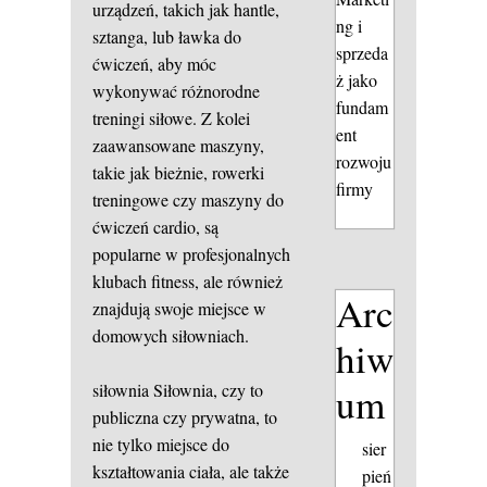
urządzeń, takich jak hantle,
ng i
sztanga, lub ławka do
sprzeda
ćwiczeń, aby móc
ż jako
wykonywać różnorodne
fundam
treningi siłowe. Z kolei
ent
zaawansowane maszyny,
rozwoju
takie jak bieżnie, rowerki
firmy
treningowe czy maszyny do
ćwiczeń cardio, są
popularne w profesjonalnych
klubach fitness, ale również
Arc
znajdują swoje miejsce w
domowych siłowniach.
hiw
um
siłownia
Siłownia, czy to
publiczna czy prywatna, to
nie tylko miejsce do
sier
kształtowania ciała, ale także
pień