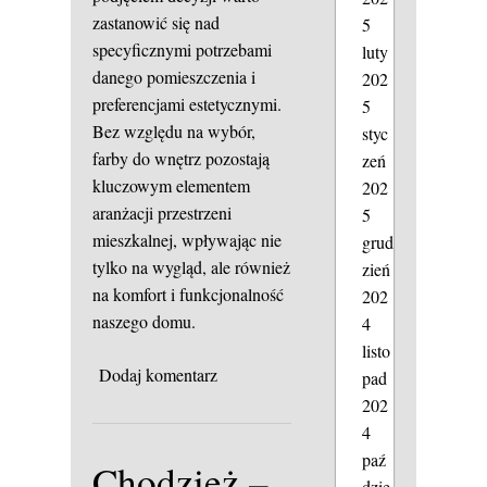
zastanowić się nad
5
specyficznymi potrzebami
luty
danego pomieszczenia i
202
preferencjami estetycznymi.
5
Bez względu na wybór,
styc
farby do wnętrz pozostają
zeń
kluczowym elementem
202
aranżacji przestrzeni
5
mieszkalnej, wpływając nie
grud
tylko na wygląd, ale również
zień
na komfort i funkcjonalność
202
naszego domu.
4
listo
Dodaj komentarz
pad
202
4
paź
Chodzież –
dzie