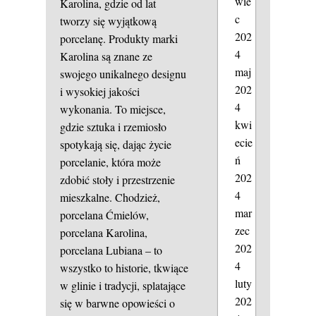
wie
Karolina, gdzie od lat
c
tworzy się wyjątkową
202
porcelanę. Produkty marki
4
Karolina są znane ze
maj
swojego unikalnego designu
202
i wysokiej jakości
4
wykonania. To miejsce,
kwi
gdzie sztuka i rzemiosło
ecie
spotykają się, dając życie
ń
porcelanie, która może
202
zdobić stoły i przestrzenie
4
mieszkalne. Chodzież,
mar
porcelana Ćmielów,
zec
porcelana Karolina,
202
porcelana Lubiana – to
4
wszystko to historie, tkwiące
luty
w glinie i tradycji, splatające
202
się w barwne opowieści o