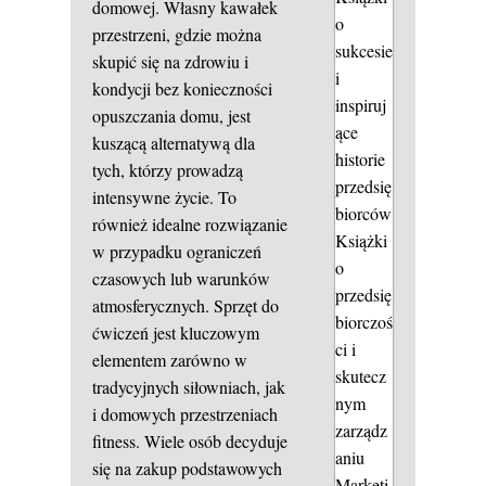
domowej. Własny kawałek
o
przestrzeni, gdzie można
sukcesie
skupić się na zdrowiu i
i
kondycji bez konieczności
inspiruj
opuszczania domu, jest
ące
kuszącą alternatywą dla
historie
tych, którzy prowadzą
przedsię
intensywne życie. To
biorców
również idealne rozwiązanie
Książki
w przypadku ograniczeń
o
czasowych lub warunków
przedsię
atmosferycznych. Sprzęt do
biorczoś
ćwiczeń jest kluczowym
ci i
elementem zarówno w
skutecz
tradycyjnych siłowniach, jak
nym
i domowych przestrzeniach
zarządz
fitness. Wiele osób decyduje
aniu
się na zakup podstawowych
Marketi