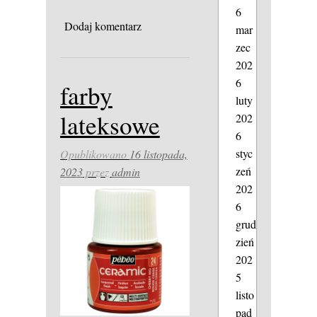
6
Dodaj komentarz
mar
zec
202
6
farby
luty
lateksowe
202
6
styc
Opublikowano
16 listopada,
zeń
2023
przez
admin
202
6
grud
zień
202
5
listo
pad