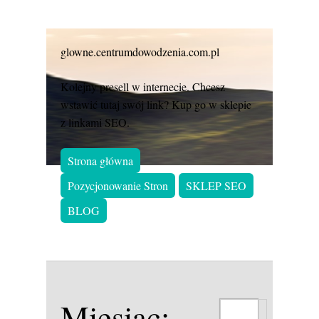
glowne.centrumdowodzenia.com.pl
Kolejny presell w internecie. Chcesz
wstawić tutaj swój link? Kup go w sklepie
z linkami SEO.
Strona główna
Pozycjonowanie Stron
SKLEP SEO
BLOG
Miesiąc: