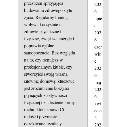
przestrzeń sprzyjająca
202
budowaniu zdrowego stylu
6
życia. Regularny trening
lipie
wpływa korzystnie na
c
zdrowie psychiczne i
202
fizyczne, zwiększa energię i
6
poprawia ogólne
czer
samopoczucie. Bez względu
wie
na to, czy trenujesz w
c
profesjonalnym klubie, czy
202
stworzyłeś swoją własną
6
siłownię domową, kluczowe
maj
jest zrozumienie korzyści
202
płynących z aktywności
6
fizycznej i znalezienie formy
kwi
ruchu, która sprawi Ci
ecie
radość i przyniesie
ń
oczekiwane rezultaty.
202