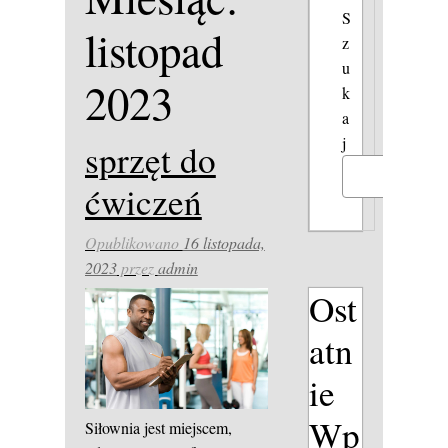
S
listopad
z
u
2023
k
a
j
sprzęt do
Szukaj
ćwiczeń
Opublikowano
16 listopada,
2023
przez
admin
Ost
atn
ie
Wp
Siłownia jest miejscem,