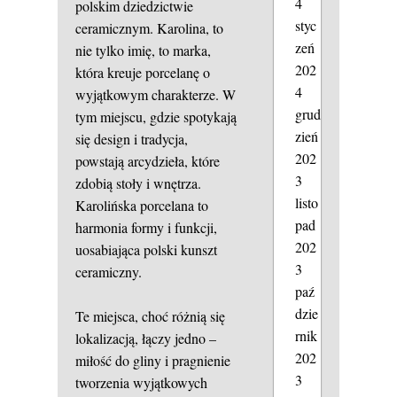
4
polskim dziedzictwie
styc
ceramicznym. Karolina, to
zeń
nie tylko imię, to marka,
202
która kreuje porcelanę o
4
wyjątkowym charakterze. W
grud
tym miejscu, gdzie spotykają
zień
się design i tradycja,
202
powstają arcydzieła, które
3
zdobią stoły i wnętrza.
listo
Karolińska porcelana to
pad
harmonia formy i funkcji,
202
uosabiająca polski kunszt
3
ceramiczny.
paź
dzie
Te miejsca, choć różnią się
rnik
lokalizacją, łączy jedno –
202
miłość do gliny i pragnienie
3
tworzenia wyjątkowych