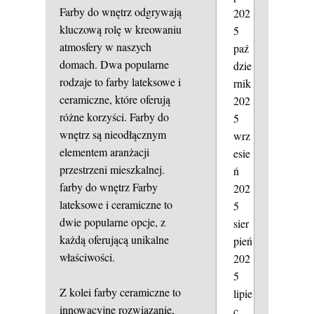
Farby do wnętrz odgrywają
202
kluczową rolę w kreowaniu
5
atmosfery w naszych
paź
domach. Dwa popularne
dzie
rodzaje to farby lateksowe i
rnik
ceramiczne, które oferują
202
różne korzyści. Farby do
5
wnętrz są nieodłącznym
wrz
elementem aranżacji
esie
przestrzeni mieszkalnej.
ń
farby do wnętrz
Farby
202
lateksowe i ceramiczne to
5
dwie popularne opcje, z
sier
każdą oferującą unikalne
pień
właściwości.
202
5
Z kolei farby ceramiczne to
lipie
innowacyjne rozwiązanie,
c