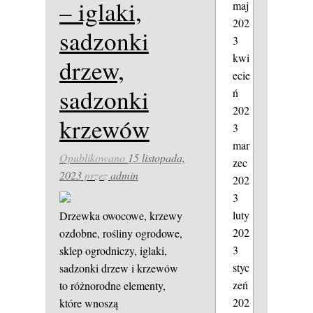
– iglaki,
maj
202
sadzonki
3
kwi
drzew,
ecie
sadzonki
ń
202
krzewów
3
mar
Opublikowano
15 listopada,
zec
2023
przez
admin
202
3
luty
Drzewka owocowe, krzewy
202
ozdobne, rośliny ogrodowe,
3
sklep ogrodniczy, iglaki,
styc
sadzonki drzew i krzewów
zeń
to różnorodne elementy,
202
które wnoszą