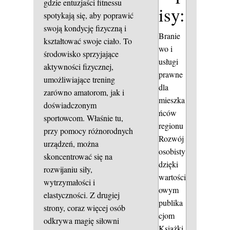
gdzie entuzjaści fitnessu
isy:
spotykają się, aby poprawić
swoją kondycję fizyczną i
Branie
kształtować swoje ciało. To
wo i
środowisko sprzyjające
usługi
aktywności fizycznej,
prawne
umożliwiające trening
dla
zarówno amatorom, jak i
mieszka
doświadczonym
ńców
sportowcom. Właśnie tu,
regionu
przy pomocy różnorodnych
Rozwój
urządzeń, można
osobisty
skoncentrować się na
dzięki
rozwijaniu siły,
wartości
wytrzymałości i
owym
elastyczności. Z drugiej
publika
strony, coraz więcej osób
cjom
odkrywa magię siłowni
Książki