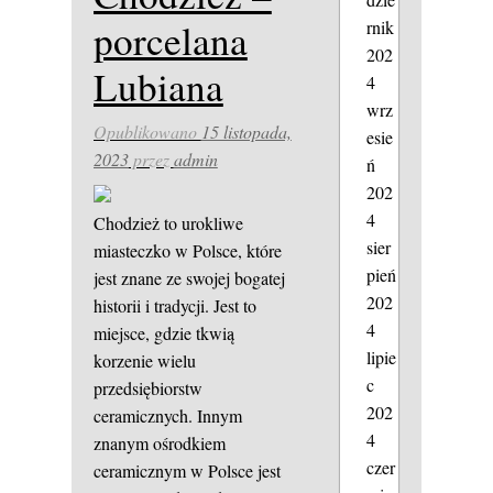
porcelana
rnik
202
Lubiana
4
wrz
Opublikowano
15 listopada,
esie
2023
przez
admin
ń
202
4
Chodzież to urokliwe
sier
miasteczko w Polsce, które
pień
jest znane ze swojej bogatej
202
historii i tradycji. Jest to
4
miejsce, gdzie tkwią
lipie
korzenie wielu
c
przedsiębiorstw
202
ceramicznych. Innym
4
znanym ośrodkiem
czer
ceramicznym w Polsce jest