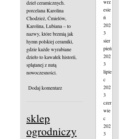
wrz
dzieł ceramicznych.
esie
porcelana Karolina
ń
Chodzież, Ćmielów,
202
Karolina, Lubiana – to
3
nazwy, które brzmią jak
sier
hymn polskiej ceramiki,
pień
gdzie każde wyrabiane
202
dzieło to kawałek historii,
3
splątanej z nutą
lipie
nowoczesności.
c
202
Dodaj komentarz
3
czer
wie
sklep
c
202
ogrodniczy
3