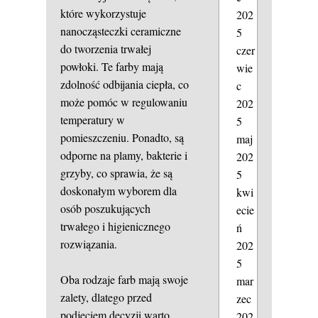
które wykorzystuje
202
nanocząsteczki ceramiczne
5
do tworzenia trwałej
czer
powłoki. Te farby mają
wie
zdolność odbijania ciepła, co
c
może pomóc w regulowaniu
202
temperatury w
5
pomieszczeniu. Ponadto, są
maj
odporne na plamy, bakterie i
202
grzyby, co sprawia, że są
5
doskonałym wyborem dla
kwi
osób poszukujących
ecie
trwałego i higienicznego
ń
rozwiązania.
202
5
Oba rodzaje farb mają swoje
mar
zalety, dlatego przed
zec
podjęciem decyzji warto
202