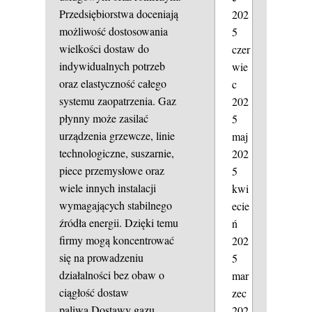
Przedsiębiorstwa doceniają
202
możliwość dostosowania
5
wielkości dostaw do
czer
indywidualnych potrzeb
wie
oraz elastyczność całego
c
systemu zaopatrzenia. Gaz
202
płynny może zasilać
5
urządzenia grzewcze, linie
maj
technologiczne, suszarnie,
202
piece przemysłowe oraz
5
wiele innych instalacji
kwi
wymagających stabilnego
ecie
źródła energii. Dzięki temu
ń
firmy mogą koncentrować
202
się na prowadzeniu
5
działalności bez obaw o
mar
ciągłość dostaw
zec
paliwa.Dostawy gazu
202