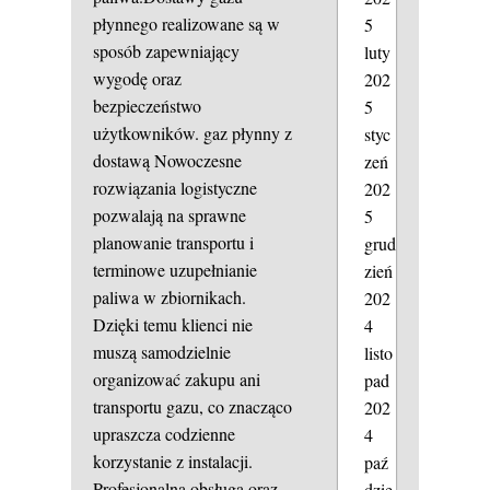
płynnego realizowane są w
5
sposób zapewniający
luty
wygodę oraz
202
bezpieczeństwo
5
użytkowników.
gaz płynny z
styc
dostawą
Nowoczesne
zeń
rozwiązania logistyczne
202
pozwalają na sprawne
5
planowanie transportu i
grud
terminowe uzupełnianie
zień
paliwa w zbiornikach.
202
Dzięki temu klienci nie
4
muszą samodzielnie
listo
organizować zakupu ani
pad
transportu gazu, co znacząco
202
upraszcza codzienne
4
korzystanie z instalacji.
paź
Profesjonalna obsługa oraz
dzie