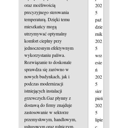
oraz możliwością
202
precyzyjnego sterowania
5
temperaturą. Dzięki temu
paź
mieszkańcy mogą
dzie
utrzymywać optymalny
rnik
komfort cieplny przy
202
jednoczesnym efektywnym
5
wykorzystaniu paliwa.
wrz
Rozwiązanie to doskonale
esie
sprawdza się zarówno w
ń
nowych budynkach, jak i
202
podczas modernizacji
5
istniejących instalacji
sier
grzewczych.Gaz płynny z
pień
dostawą do firmy znajduje
202
zastosowanie w sektorze
5
przemysłowym, handlowym,
lipie
usługowym oraz rolniczym.
c