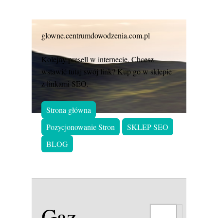
glowne.centrumdowodzenia.com.pl
Kolejny presell w internecie. Chcesz
wstawić tutaj swój link? Kup go w sklepie
z linkami SEO.
Strona główna
Pozycjonowanie Stron
SKLEP SEO
BLOG
Gaz