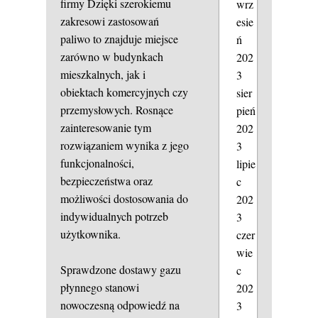
firmy
Dzięki szerokiemu
wrz
zakresowi zastosowań
esie
paliwo to znajduje miejsce
ń
zarówno w budynkach
202
mieszkalnych, jak i
3
obiektach komercyjnych czy
sier
przemysłowych. Rosnące
pień
zainteresowanie tym
202
rozwiązaniem wynika z jego
3
funkcjonalności,
lipie
bezpieczeństwa oraz
c
możliwości dostosowania do
202
indywidualnych potrzeb
3
użytkownika.
czer
wie
Sprawdzone dostawy gazu
c
płynnego stanowi
202
nowoczesną odpowiedź na
3