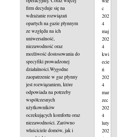
operacyjnej. Coraz więcej
wie
firm decyduje się na
c
wdrażanie rozwiązań
202
opartych na gazie płynnym
4
ze względu na ich
maj
uniwersalność,
202
niezawodność oraz
4
możliwość dostosowania do
kwi
specyfiki prowadzonej
ecie
działalności.Wygodne
ń
zaopatrzenie w gaz płynny
202
jest rozwiązaniem, które
4
odpowiada na potrzeby
mar
współczesnych
zec
użytkowników
202
oczekujących komfortu oraz
4
niezawodności. Zarówno
luty
właściciele domów, jak i
202