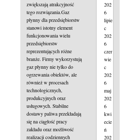
zwiększają atrakcyjność
202
tego rozwiązania.Gaz
6
płynny dla przedsiębiorstw
lipie
stanowi istotny element
c
funkcjonowania wielu
202
przedsiębiorstw
6
reprezentujących różne
czer
branże. Firmy wykorzystują
wie
gaz płynny nie tylko do
c
ogrzewania obiektów, ale
202
również w procesach
6
technologicznych,
maj
produkcyjnych oraz
202
usługowych. Stabilne
6
dostawy paliwa przekładają
kwi
się na ciągłość pracy
ecie
zakładu oraz możliwość
ń
realizacji codziennych
202