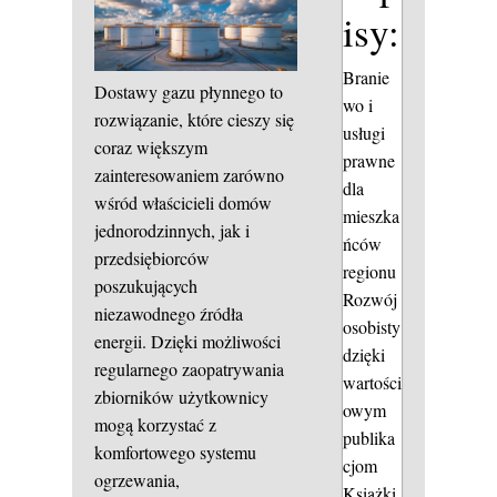
isy:
Branie
Dostawy gazu płynnego to
wo i
rozwiązanie, które cieszy się
usługi
coraz większym
prawne
zainteresowaniem zarówno
dla
wśród właścicieli domów
mieszka
jednorodzinnych, jak i
ńców
przedsiębiorców
regionu
poszukujących
Rozwój
niezawodnego źródła
osobisty
energii. Dzięki możliwości
dzięki
regularnego zaopatrywania
wartości
zbiorników użytkownicy
owym
mogą korzystać z
publika
komfortowego systemu
cjom
ogrzewania,
Książki