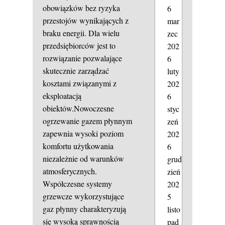
obowiązków bez ryzyka
6
przestojów wynikających z
mar
braku energii. Dla wielu
zec
przedsiębiorców jest to
202
rozwiązanie pozwalające
6
skutecznie zarządzać
luty
kosztami związanymi z
202
eksploatacją
6
obiektów.Nowoczesne
styc
ogrzewanie gazem płynnym
zeń
zapewnia wysoki poziom
202
komfortu użytkowania
6
niezależnie od warunków
grud
atmosferycznych.
zień
Współczesne systemy
202
grzewcze wykorzystujące
5
gaz płynny charakteryzują
listo
się wysoką sprawnością
pad