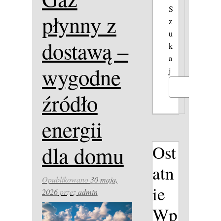
S
płynny z
z
u
dostawą –
k
a
wygodne
j
Szukaj
źródło
energii
Ost
dla domu
atn
Opublikowano
30 maja,
ie
2026
przez
admin
Wp