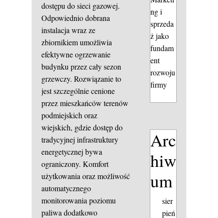
dostępu do sieci gazowej.
ng i
Odpowiednio dobrana
sprzeda
instalacja wraz ze
ż jako
zbiornikiem umożliwia
fundam
efektywne ogrzewanie
ent
budynku przez cały sezon
rozwoju
grzewczy. Rozwiązanie to
firmy
jest szczególnie cenione
przez mieszkańców terenów
podmiejskich oraz
wiejskich, gdzie dostęp do
Arc
tradycyjnej infrastruktury
energetycznej bywa
hiw
ograniczony. Komfort
um
użytkowania oraz możliwość
automatycznego
monitorowania poziomu
sier
paliwa dodatkowo
pień