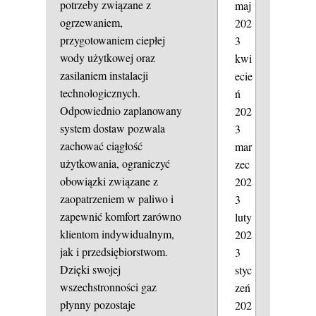
potrzeby związane z
maj
ogrzewaniem,
202
przygotowaniem ciepłej
3
wody użytkowej oraz
kwi
zasilaniem instalacji
ecie
technologicznych.
ń
Odpowiednio zaplanowany
202
system dostaw pozwala
3
zachować ciągłość
mar
użytkowania, ograniczyć
zec
obowiązki związane z
202
zaopatrzeniem w paliwo i
3
zapewnić komfort zarówno
luty
klientom indywidualnym,
202
jak i przedsiębiorstwom.
3
Dzięki swojej
styc
wszechstronności gaz
zeń
płynny pozostaje
202