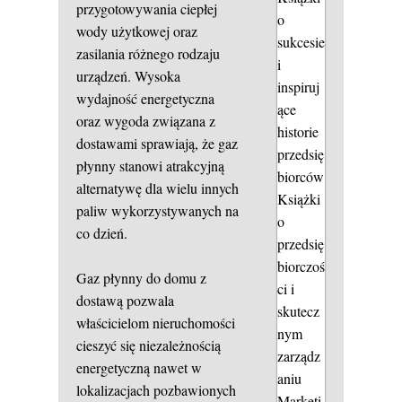
przygotowywania ciepłej
o
wody użytkowej oraz
sukcesie
zasilania różnego rodzaju
i
urządzeń. Wysoka
inspiruj
wydajność energetyczna
ące
oraz wygoda związana z
historie
dostawami sprawiają, że gaz
przedsię
płynny stanowi atrakcyjną
biorców
alternatywę dla wielu innych
Książki
paliw wykorzystywanych na
o
co dzień.
przedsię
biorczoś
Gaz płynny do domu z
ci i
dostawą pozwala
skutecz
właścicielom nieruchomości
nym
cieszyć się niezależnością
zarządz
energetyczną nawet w
aniu
lokalizacjach pozbawionych
Marketi