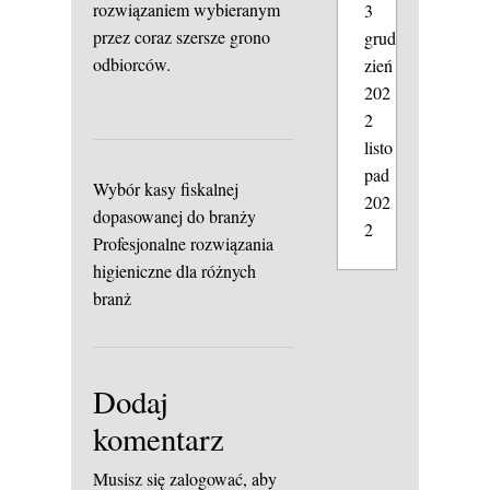
rozwiązaniem wybieranym
3
przez coraz szersze grono
grud
odbiorców.
zień
202
2
listo
pad
Wybór kasy fiskalnej
202
dopasowanej do branży
2
Profesjonalne rozwiązania
higieniczne dla różnych
branż
Dodaj
komentarz
Musisz się
zalogować
, aby