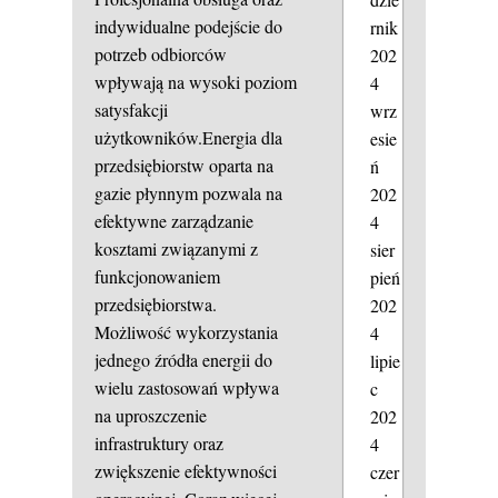
indywidualne podejście do
rnik
potrzeb odbiorców
202
wpływają na wysoki poziom
4
satysfakcji
wrz
użytkowników.Energia dla
esie
przedsiębiorstw oparta na
ń
gazie płynnym pozwala na
202
efektywne zarządzanie
4
kosztami związanymi z
sier
funkcjonowaniem
pień
przedsiębiorstwa.
202
Możliwość wykorzystania
4
jednego źródła energii do
lipie
wielu zastosowań wpływa
c
na uproszczenie
202
infrastruktury oraz
4
zwiększenie efektywności
czer