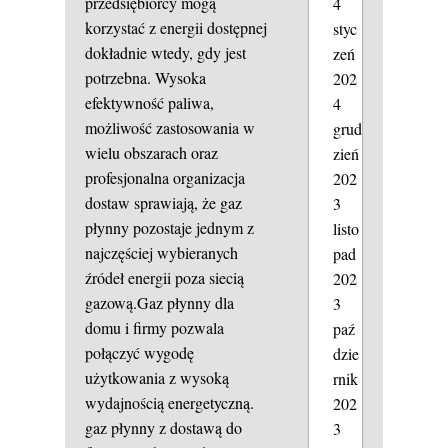
przedsiębiorcy mogą
4
korzystać z energii dostępnej
styc
dokładnie wtedy, gdy jest
zeń
potrzebna. Wysoka
202
efektywność paliwa,
4
możliwość zastosowania w
grud
wielu obszarach oraz
zień
profesjonalna organizacja
202
dostaw sprawiają, że gaz
3
płynny pozostaje jednym z
listo
najczęściej wybieranych
pad
źródeł energii poza siecią
202
gazową.Gaz płynny dla
3
domu i firmy pozwala
paź
połączyć wygodę
dzie
użytkowania z wysoką
rnik
wydajnością energetyczną.
202
gaz płynny z dostawą do
3