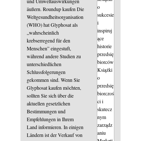
und Umweltauswirkungen
o
äußern.
Roundup kaufen
Die
sukcesie
Weltgesundheitsorganisation
i
(WHO) hat Glyphosat als
inspiruj
„wahrscheinlich
ące
krebserregend für den
historie
Menschen” eingestuft,
przedsię
während andere Studien zu
biorców
unterschiedlichen
Książki
Schlussfolgerungen
o
gekommen sind. Wenn Sie
przedsię
Glyphosat kaufen möchten,
biorczoś
sollten Sie sich über die
ci i
aktuellen gesetzlichen
skutecz
Bestimmungen und
nym
Empfehlungen in Ihrem
zarządz
Land informieren. In einigen
aniu
Ländern ist der Verkauf von
Marketi