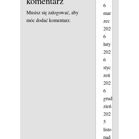
komentarz
6
Musisz się
zalogować
, aby
mar
móc dodać komentarz.
zec
202
6
luty
202
6
styc
zeń
202
6
grud
zień
202
5
listo
pad