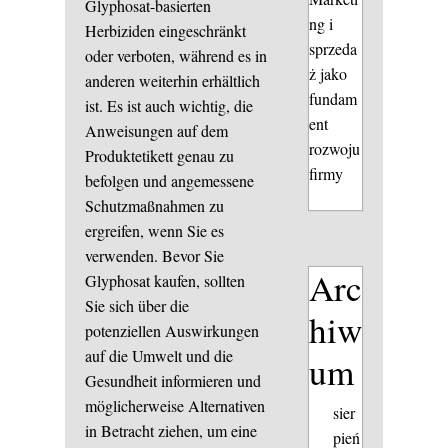
Glyphosat-basierten
ng i
Herbiziden eingeschränkt
sprzeda
oder verboten, während es in
ż jako
anderen weiterhin erhältlich
fundam
ist. Es ist auch wichtig, die
ent
Anweisungen auf dem
rozwoju
Produktetikett genau zu
firmy
befolgen und angemessene
Schutzmaßnahmen zu
ergreifen, wenn Sie es
verwenden. Bevor Sie
Arc
Glyphosat kaufen, sollten
Sie sich über die
hiw
potenziellen Auswirkungen
auf die Umwelt und die
um
Gesundheit informieren und
möglicherweise Alternativen
sier
in Betracht ziehen, um eine
pień