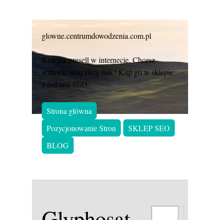
glowne.centrumdowodzenia.com.pl
Kolejny presell w internecie. Chcesz
wstawić tutaj swój link? Kup go w sklepie
z linkami SEO.
Strona główna
Pozycjonowanie Stron
SKLEP SEO
BLOG
Glyphosat