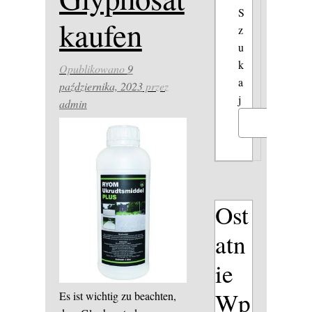
S
kaufen
z
u
k
Opublikowano
9
a
października, 2023
przez
j
admin
Szukaj
Ost
atn
ie
Wp
Es ist wichtig zu beachten,