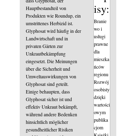
dass Glyphosat, der
isy:
Hauptbestandteil von
Produkten wie Roundup, ein
Branie
umstrittenes Herbizid ist.
wo i
Glyphosat wird häufig in der
usługi
Landwirtschaft und in
prawne
privaten Gärten zur
dla
Unkrautbekämpfung
mieszka
eingesetzt. Die Meinungen
ńców
über die Sicherheit und
regionu
Umweltauswirkungen von
Rozwój
Glyphosat sind geteilt.
osobisty
Einige behaupten, dass
dzięki
Glyphosat sicher ist und
wartości
effektiv Unkraut bekämpft,
owym
während andere Bedenken
publika
hinsichtlich möglicher
cjom
gesundheitlicher Risiken
Książki