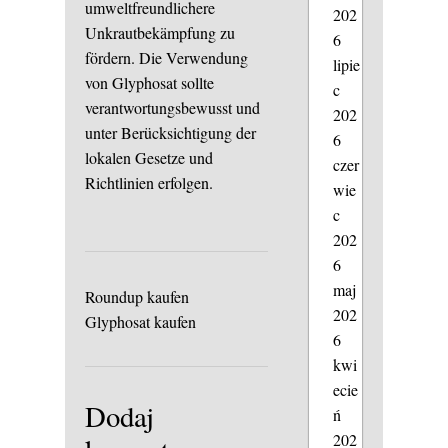
umweltfreundlichere
202
Unkrautbekämpfung zu
6
fördern. Die Verwendung
lipie
von Glyphosat sollte
c
verantwortungsbewusst und
202
unter Berücksichtigung der
6
lokalen Gesetze und
czer
Richtlinien erfolgen.
wie
c
202
6
maj
Roundup kaufen
202
Glyphosat kaufen
6
kwi
ecie
Dodaj
ń
202