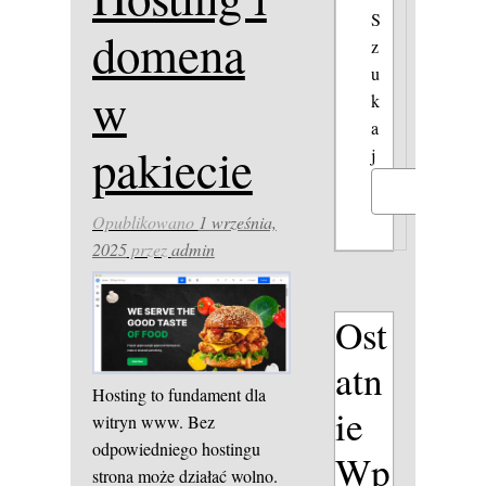
S
domena
z
u
w
k
a
pakiecie
j
Szukaj
Opublikowano
1 września,
2025
przez
admin
Ost
atn
Hosting to fundament dla
ie
witryn www. Bez
odpowiedniego hostingu
Wp
strona może działać wolno.