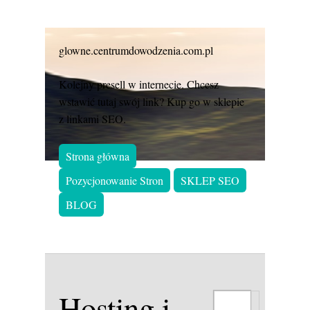
glowne.centrumdowodzenia.com.pl
Kolejny presell w internecie. Chcesz
wstawić tutaj swój link? Kup go w sklepie
z linkami SEO.
Strona główna
Pozycjonowanie Stron
SKLEP SEO
BLOG
Hosting i