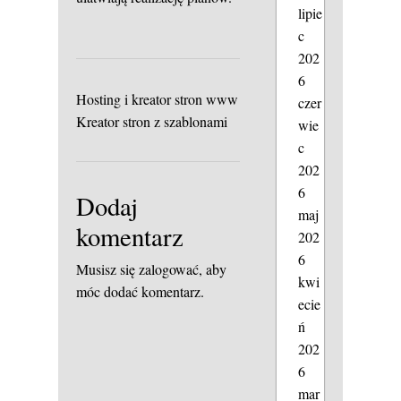
lipie
c
202
6
Hosting i kreator stron www
czer
Kreator stron z szablonami
wie
c
202
6
Dodaj
maj
komentarz
202
6
Musisz się
zalogować
, aby
kwi
móc dodać komentarz.
ecie
ń
202
6
mar