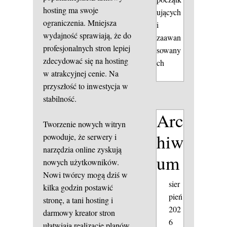
hosting ma swoje
ujących
ograniczenia. Mniejsza
i
wydajność sprawiają, że do
zaawan
profesjonalnych stron lepiej
sowany
zdecydować się na hosting
ch
w atrakcyjnej cenie. Na
przyszłość to inwestycja w
stabilność.
Arc
Tworzenie nowych witryn
hiw
powoduje, że serwery i
narzędzia online zyskują
um
nowych użytkowników.
Nowi twórcy mogą dziś w
sier
kilka godzin postawić
pień
stronę, a tani hosting i
202
darmowy kreator stron
6
ułatwiają realizację planów.