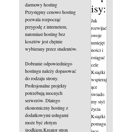
darmowy hosting
isy:
Przystępny cenowo hosting
pozwala rozpocząć
Jak
przygodę z internetem,
rozwijać
natomiast hosting bez
swoje
kosztów jest chętnie
umiejęt
wybierany przez studentów.
ności i
osiągać
Dobranie odpowiedniego
cele
hostingu należy dopasować
Książki
do rodzaju strony.
wspieraj
Profesjonalne projekty
ące
potrzebują mocnych
świado
serwerów. Dlatego
my styl
ekonomiczny hosting z
życia
dodatkowymi usługami
Książki
może być złotym
pomaga
środkiem.Kreator stron
jące