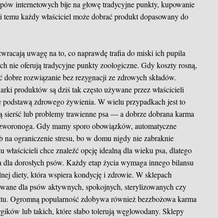
epów internetowych bije na głowę tradycyjne punkty, kupowanie
ęki temu każdy właściciel może dobrać produkt dopasowany do
wracają uwagę na to, co naprawdę trafia do miski ich pupila
ych nie oferują tradycyjne punkty zoologiczne. Gdy koszty rosną,
ć dobre rozwiązanie bez rezygnacji ze zdrowych składów.
ki produktów są dziś tak często używane przez właścicieli
ię podstawą zdrowego żywienia. W wielu przypadkach jest to
wą sierść lub problemy trawienne psa — a dobrze dobrana karma
czworonoga. Gdy mamy sporo obowiązków, automatyczne
b na ograniczenie stresu, bo w domu nigdy nie zabraknie
u właścicieli chce znaleźć opcję idealną dla wieku psa, dlatego
a dla dorosłych psów. Każdy etap życia wymaga innego bilansu
nej diety, która wspiera kondycję i zdrowie. W sklepach
owane dla psów aktywnych, spokojnych, sterylizowanych czy
uktu. Ogromną popularność zdobywa również bezzbożowa karma
gików lub takich, które słabo tolerują węglowodany. Sklepy