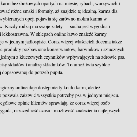
 karm bezzbożowych opartych na mięsie, rybach, warzywach i
ować różne smaki i formuły, aż znajdzie tę idealną.
karma dla
wybieranych opcji pojawia się zarówno mokra karma w
ów. Każdy rodzaj ma swoje zalety — sucha jest wygodna i
i lekkostrawna. W sklepach online łatwo znaleźć karmy
je w jednym jadłospisie. Coraz więcej właścicieli docenia także
ąc produkty pozbawione konserwantów, barwników i sztucznych
t jednym z kluczowych czynników wpływających na zdrowie psa,
opisy składów i analizę składników. To umożliwia szybkie
j dopasowanej do potrzeb pupila.
iczny online daje dostęp nie tylko do karm, ale też
 pozwala załatwić wszystkie potrzeby psa w jednym miejscu.
zegółowe opinie klientów sprawiają, że coraz więcej osób
wygoda, oszczędność czasu i możliwość znalezienia najlepszych