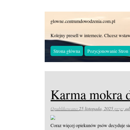
glowne.centrumdowodzenia.com.pl
Kolejny presell w internecie. Chcesz wstaw
Strona główna
Pozycjonowanie Stron
Karma mokra d
Opublikowano
25 listopada, 2025
przez
ad
Coraz więcej opiekunów psów decyduje się