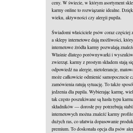
ceny. W świecie, w którym asortyment skl
karmy online to rozwiązanie idealne. Dzi
wieku, aktywności czy alergii pupila.
Świadomi właściciele psów coraz częściej z
a sklepy internetowe dają możliwości, któr
internetowe źródła karmy pozwalają znaleź
Właśnie dlatego porównywarki i wyszukiwar
zwierząt. karmy z prostym składem stają s
odpowiedź na alergie, nietolerancje, mato
może całkowicie odmienić samopoczucie 
zamówienia ratują sytuację. To także sposó
jedzenia dla pupila. Wybierając karmę, wiel
tak często poszukiwane są hasła typu karm
składników — dorosłe psy potrzebują stabil
internetowych można znaleźć karmy profil
dużych ras, co ułatwia dopasowanie prod
premium. To doskonała opcja dla psów aler