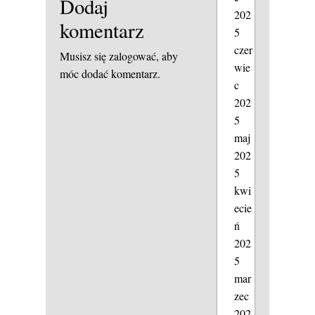
Dodaj
202
komentarz
5
czer
Musisz się
zalogować
, aby
wie
móc dodać komentarz.
c
202
5
maj
202
5
kwi
ecie
ń
202
5
mar
zec
202