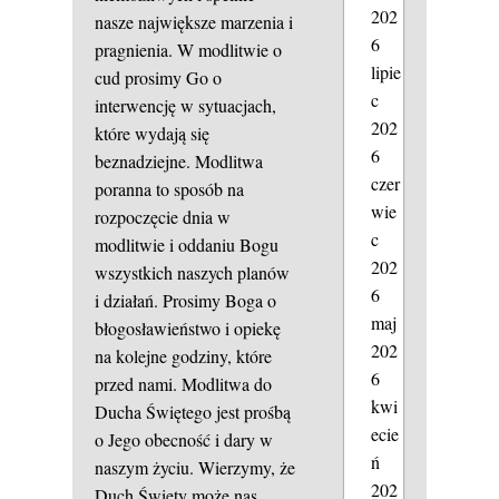
202
nasze największe marzenia i
6
pragnienia. W modlitwie o
lipie
cud prosimy Go o
c
interwencję w sytuacjach,
202
które wydają się
6
beznadziejne. Modlitwa
czer
poranna to sposób na
wie
rozpoczęcie dnia w
c
modlitwie i oddaniu Bogu
202
wszystkich naszych planów
6
i działań. Prosimy Boga o
maj
błogosławieństwo i opiekę
202
na kolejne godziny, które
6
przed nami. Modlitwa do
kwi
Ducha Świętego jest prośbą
ecie
o Jego obecność i dary w
ń
naszym życiu. Wierzymy, że
202
Duch Święty może nas