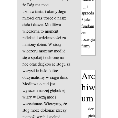
że Bóg ma moc
ng i
uzdrawiania, i ufamy Jego
sprzeda
miłości oraz trosce o nasze
ż jako
ciała i dusze. Modlitwa
fundam
wieczorna to moment
ent
refleksji i wdzięczności za
rozwoju
miniony dzień. W ciszy
firmy
wieczoru możemy modlić
się o spokój i ochronę na
noc oraz dziękować Bogu za
wszystkie łaski, które
Arc
otrzymaliśmy w ciągu dnia.
hiw
Modlitwa o cud jest
wyrazem naszej głębokiej
um
wiary w Bożą moc i
wszechmoc. Wierzymy, że
sier
Bóg może dokonać rzeczy
pień
niemożliwych i spełnić