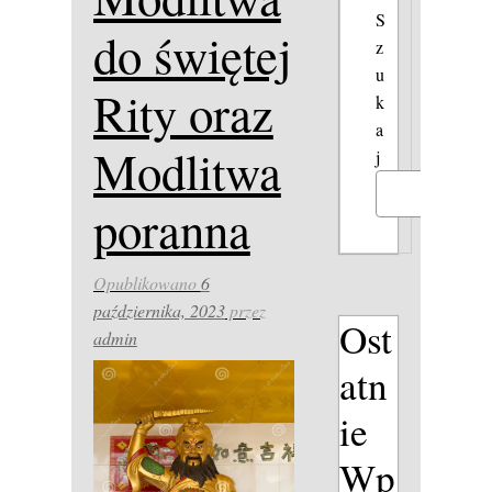
S
do świętej
z
u
Rity oraz
k
a
Modlitwa
j
Szukaj
poranna
Opublikowano
6
października, 2023
przez
Ost
admin
atn
ie
Wp