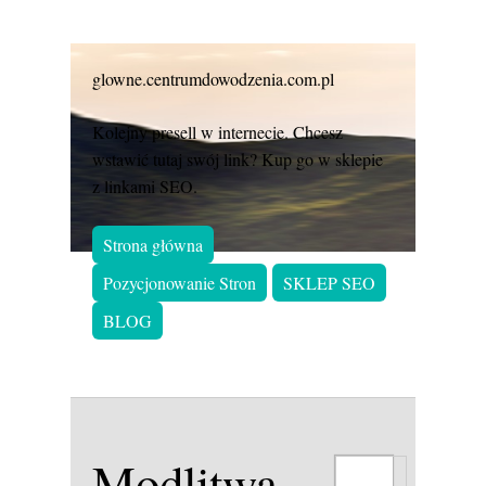
glowne.centrumdowodzenia.com.pl
Kolejny presell w internecie. Chcesz
wstawić tutaj swój link? Kup go w sklepie
z linkami SEO.
Strona główna
Pozycjonowanie Stron
SKLEP SEO
BLOG
Modlitwa