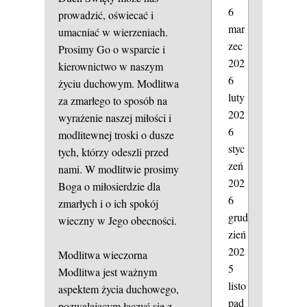
6
prowadzić, oświecać i
mar
umacniać w wierzeniach.
zec
Prosimy Go o wsparcie i
202
kierownictwo w naszym
6
życiu duchowym. Modlitwa
luty
za zmarłego to sposób na
202
wyrażenie naszej miłości i
6
modlitewnej troski o dusze
styc
tych, którzy odeszli przed
zeń
nami. W modlitwie prosimy
202
Boga o miłosierdzie dla
6
zmarłych i o ich spokój
grud
wieczny w Jego obecności.
zień
202
Modlitwa wieczorna
5
Modlitwa jest ważnym
listo
aspektem życia duchowego,
pad
pozwalającym łączyć się z