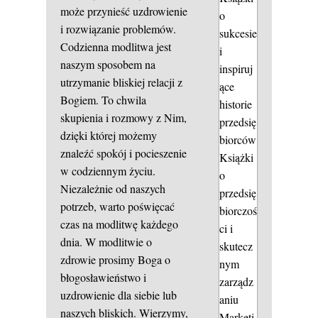
może przynieść uzdrowienie
o
i rozwiązanie problemów.
sukcesie
Codzienna modlitwa jest
i
naszym sposobem na
inspiruj
utrzymanie bliskiej relacji z
ące
Bogiem. To chwila
historie
skupienia i rozmowy z Nim,
przedsię
dzięki której możemy
biorców
znaleźć spokój i pocieszenie
Książki
w codziennym życiu.
o
Niezależnie od naszych
przedsię
potrzeb, warto poświęcać
biorczoś
czas na modlitwę każdego
ci i
dnia. W modlitwie o
skutecz
zdrowie prosimy Boga o
nym
błogosławieństwo i
zarządz
uzdrowienie dla siebie lub
aniu
naszych bliskich. Wierzymy,
Marketi