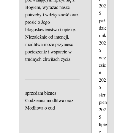
202
Bogiem, wyrażać nasze
5
potrzeby i wdzięczność oraz
paź
prosić o Jego
dzie
błogosławieństwo i opiekę.
rnik
Niezależnie od intencji,
202
modlitwa może przynieść
5
pocieszenie i wsparcie w
wrz
trudnych chwilach życia.
esie
ń
202
5
sprzedam biznes
sier
Codzienna modlitwa oraz
pień
Modlitwa o cud
202
5
lipie
c