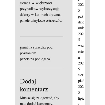
sieradz
W większości
202
przypadków wykorzystują
5
dekory w kolorach drewna.
paź
panele winylowe ostrzeszów
dzie
rnik
202
5
wrz
grunt na sprzedaż pod
esie
poznaniem
ń
panele na podlogi24
202
5
sier
Dodaj
pień
202
komentarz
5
Musisz się
zalogować
, aby
lipie
móc dodać komentarz.
c