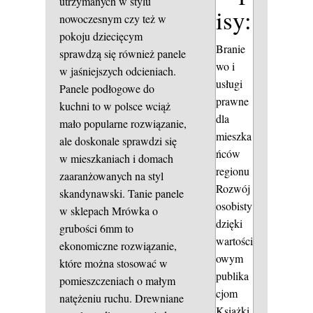
utrzymanych w stylu
isy:
nowoczesnym czy też w
pokoju dziecięcym
Branie
sprawdzą się również panele
wo i
w jaśniejszych odcieniach.
usługi
Panele podłogowe do
prawne
kuchni to w polsce wciąż
dla
mało popularne rozwiązanie,
mieszka
ale doskonale sprawdzi się
ńców
w mieszkaniach i domach
regionu
zaaranżowanych na styl
Rozwój
skandynawski. Tanie panele
osobisty
w sklepach Mrówka o
dzięki
grubości 6mm to
wartości
ekonomiczne rozwiązanie,
owym
które można stosować w
publika
pomieszczeniach o małym
cjom
natężeniu ruchu. Drewniane
Książki