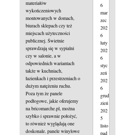
materiałów
6
wykończeniowych
mar
montowanych w domach,
zec
biurach sklepach czy też
202
miejscach użyteczności
6
publicznej. Świetnie
luty
sprawdzają się w sypialni
202
czy w salonie, a w
6
odpowiednich wariantach
styc
także w kuchniach,
zeń
łazienkach i przestrzeniach o
202
dużym natężeniu ruchu.
6
Poza tym że panele
grud
podłogowe, jakie oferujemy
zień
na bricomarche.pl, można
202
szybko i sprawnie położyć,
5
to również wyglądają one
listo
doskonale.
panele winylowe
pad