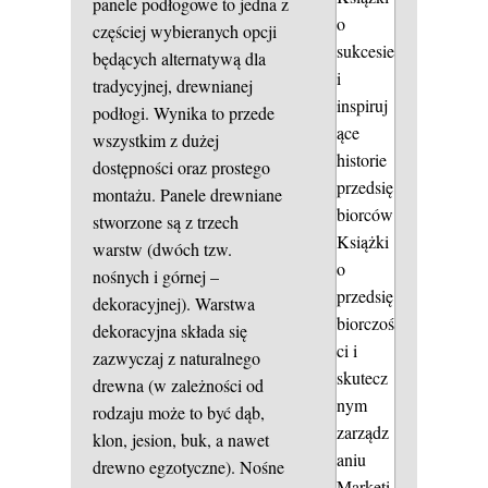
panele podłogowe to jedna z
o
częściej wybieranych opcji
sukcesie
będących alternatywą dla
i
tradycyjnej, drewnianej
inspiruj
podłogi. Wynika to przede
ące
wszystkim z dużej
historie
dostępności oraz prostego
przedsię
montażu. Panele drewniane
biorców
stworzone są z trzech
Książki
warstw (dwóch tzw.
o
nośnych i górnej –
przedsię
dekoracyjnej). Warstwa
biorczoś
dekoracyjna składa się
ci i
zazwyczaj z naturalnego
skutecz
drewna (w zależności od
nym
rodzaju może to być dąb,
zarządz
klon, jesion, buk, a nawet
aniu
drewno egzotyczne). Nośne
Marketi