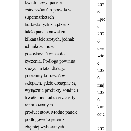
kwadratowy.
panele
202
ostrzeszów
Co prawda w
6
supermarketach
lipie
budowlanych znajdziesz
c
także panele nawet za
202
kilkanaście złotych, jednak
6
ich jakość może
czer
pozostawiać wiele do
wie
życzenia. Podłoga powinna
c
służyć na lata, dlatego
202
polecamy kupować w
6
sklepach, gdzie dostępne są
maj
wyłącznie produkty solidne i
202
trwałe, pochodzące z oferty
6
renomowanych
kwi
producentów. Modne panele
ecie
podłogowe to jeden z
ń
chętniej wybieranych
202