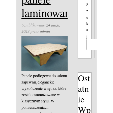
S
laminowane
z
u
k
Opublikowano
24 maja,
a
2023
przez
admin
j
Szukaj
Ost
Panele podłogowe do salonu
zapewnią eleganckie
atn
wykończenie wnętrza, które
zostało zaaranżowane w
ie
klasycznym stylu. W
Wp
pomieszczeniach