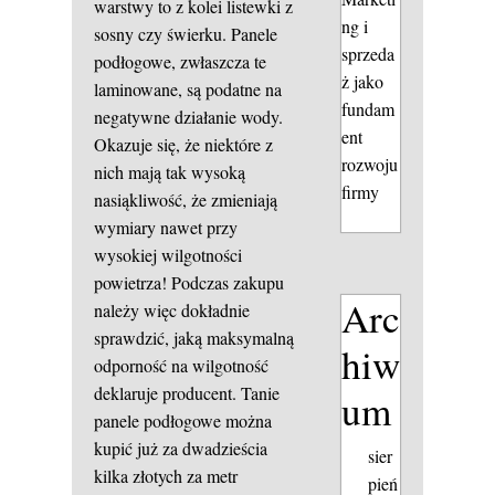
warstwy to z kolei listewki z
ng i
sosny czy świerku. Panele
sprzeda
podłogowe, zwłaszcza te
ż jako
laminowane, są podatne na
fundam
negatywne działanie wody.
ent
Okazuje się, że niektóre z
rozwoju
nich mają tak wysoką
firmy
nasiąkliwość, że zmieniają
wymiary nawet przy
wysokiej wilgotności
powietrza! Podczas zakupu
Arc
należy więc dokładnie
sprawdzić, jaką maksymalną
hiw
odporność na wilgotność
deklaruje producent. Tanie
um
panele podłogowe można
kupić już za dwadzieścia
sier
kilka złotych za metr
pień