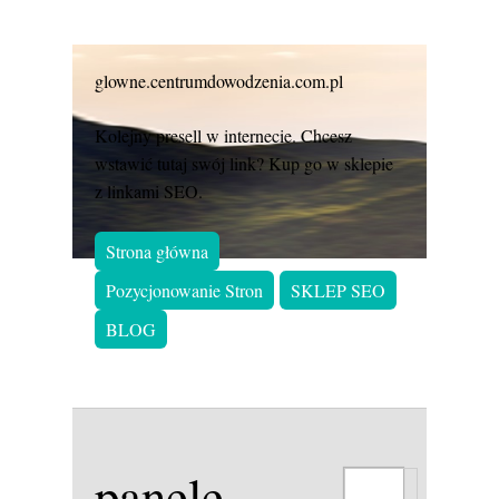
glowne.centrumdowodzenia.com.pl
Kolejny presell w internecie. Chcesz
wstawić tutaj swój link? Kup go w sklepie
z linkami SEO.
Strona główna
Pozycjonowanie Stron
SKLEP SEO
BLOG
panele