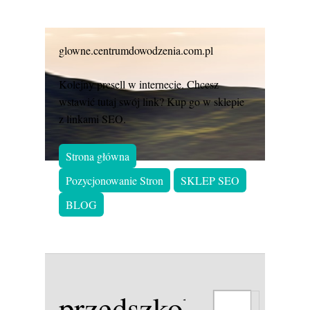
glowne.centrumdowodzenia.com.pl
Kolejny presell w internecie. Chcesz
wstawić tutaj swój link? Kup go w sklepie
z linkami SEO.
Strona główna
Pozycjonowanie Stron
SKLEP SEO
BLOG
przedszkole