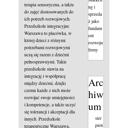
terapia sensoryczna, a także
ng i
do zajęć dostosowanych do
sprzeda
ich potrzeb rozwojowych.
ż jako
Przedszkole integracyjne
fundam
Warszawa to placówka, w
ent
której dzieci z różnymi
rozwoju
potrzebami rozwojowymi
firmy
uczą się razem z dziećmi
pełnosprawnymi. Takie
przedszkole stawia na
integrację i współpracę
Arc
między dziećmi, dzięki
czemu każde z nich może
hiw
rozwijać swoje umiejętności
um
i kompetencje, a także uczyć
się tolerancji i akceptacji dla
sier
innych. Przedszkole
pień
terapeutyczne Warszawa,