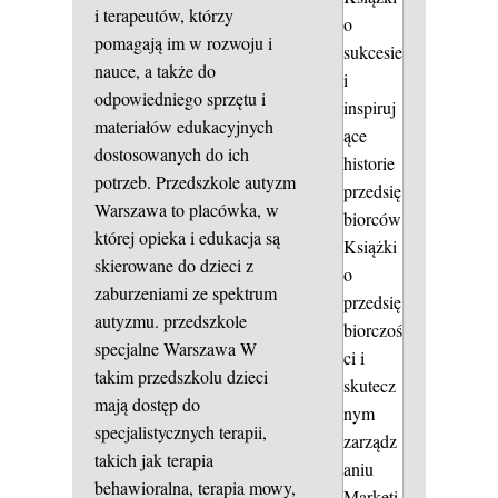
i terapeutów, którzy
o
pomagają im w rozwoju i
sukcesie
nauce, a także do
i
odpowiedniego sprzętu i
inspiruj
materiałów edukacyjnych
ące
dostosowanych do ich
historie
potrzeb. Przedszkole autyzm
przedsię
Warszawa to placówka, w
biorców
której opieka i edukacja są
Książki
skierowane do dzieci z
o
zaburzeniami ze spektrum
przedsię
autyzmu.
przedszkole
biorczoś
specjalne Warszawa
W
ci i
takim przedszkolu dzieci
skutecz
mają dostęp do
nym
specjalistycznych terapii,
zarządz
takich jak terapia
aniu
behawioralna, terapia mowy,
Marketi