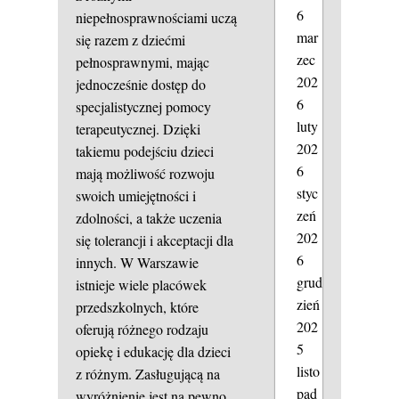
6
niepełnosprawnościami uczą
mar
się razem z dziećmi
zec
pełnosprawnymi, mając
202
jednocześnie dostęp do
6
specjalistycznej pomocy
luty
terapeutycznej. Dzięki
202
takiemu podejściu dzieci
6
mają możliwość rozwoju
styc
swoich umiejętności i
zeń
zdolności, a także uczenia
202
się tolerancji i akceptacji dla
6
innych. W Warszawie
grud
istnieje wiele placówek
zień
przedszkolnych, które
202
oferują różnego rodzaju
5
opiekę i edukację dla dzieci
listo
z różnym. Zasługującą na
pad
wyróżnienie jest na pewno