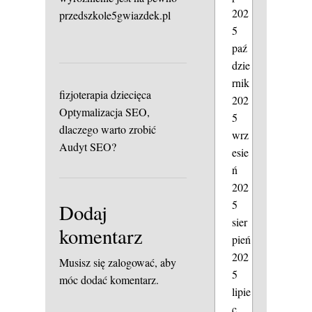
202
przedszkole5gwiazdek.pl
5
paź
dzie
rnik
fizjoterapia dziecięca
202
Optymalizacja SEO,
5
dlaczego warto zrobić
wrz
Audyt SEO?
esie
ń
202
5
Dodaj
sier
komentarz
pień
202
Musisz się
zalogować
, aby
5
móc dodać komentarz.
lipie
c