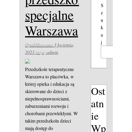
S
specjalne
z
u
Warszawa
k
a
j
Opublikowano
3 kwietnia,
2023
przez
admin
Szukaj
Przedszkole terapeutyczne
Warszawa to placówka, w
której opieka i edukacja są
Ost
skierowane do dzieci z
niepełnosprawnościami,
atn
zaburzeniami rozwoju i
ie
chorobami przewlekłymi. W
takim przedszkolu dzieci
Wp
mają dostęp do