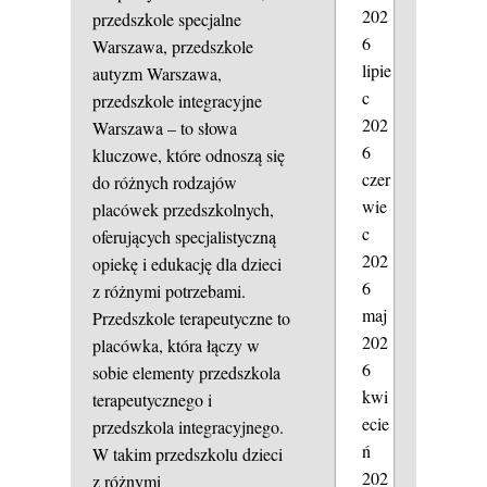
202
przedszkole specjalne
6
Warszawa, przedszkole
lipie
autyzm Warszawa,
c
przedszkole integracyjne
202
Warszawa – to słowa
6
kluczowe, które odnoszą się
czer
do różnych rodzajów
wie
placówek przedszkolnych,
c
oferujących specjalistyczną
202
opiekę i edukację dla dzieci
6
z różnymi potrzebami.
maj
Przedszkole terapeutyczne to
202
placówka, która łączy w
6
sobie elementy przedszkola
kwi
terapeutycznego i
ecie
przedszkola integracyjnego.
ń
W takim przedszkolu dzieci
202
z różnymi