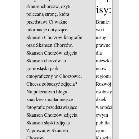
isy:
skansenchorzów, czyli
polecaną stronę, która
Branie
przedstawi Ci ważne
wo i
informacje dotyczące
usługi
Skansen Chorzów fotografie
prawne
oraz Skansen Chorzów.
dla
Skansen Chorzów zdjęcia
mieszka
Skansen chorzów to
ńców
górnośląski park
regionu
etnograficzny w Chorzowie.
Rozwój
Chcesz zobaczyć zdjęcia?
osobisty
Na polecanym blogu
dzięki
znajdziesz najładniejsze
wartości
fotografie przedstawiające
owym
Skansen Chorzów zdjęcia.
publika
Skansen śląski zdjęcia
cjom
Zapraszamy:Skansen
Książki
Chorzów