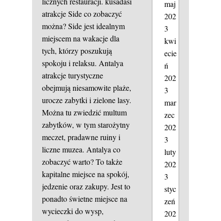
licznych restauracji.
kusadasi
maj
atrakcje
Side co zobaczyć
202
można? Side jest idealnym
3
miejscem na wakacje dla
kwi
tych, którzy poszukują
ecie
spokoju i relaksu. Antalya
ń
atrakcje turystyczne
202
obejmują niesamowite plaże,
3
urocze zabytki i zielone lasy.
mar
Można tu zwiedzić multum
zec
zabytków, w tym starożytny
202
meczet, pradawne ruiny i
3
liczne muzea. Antalya co
luty
zobaczyć warto? To także
202
kapitalne miejsce na spokój,
3
jedzenie oraz zakupy. Jest to
styc
ponadto świetne miejsce na
zeń
wycieczki do wysp,
202