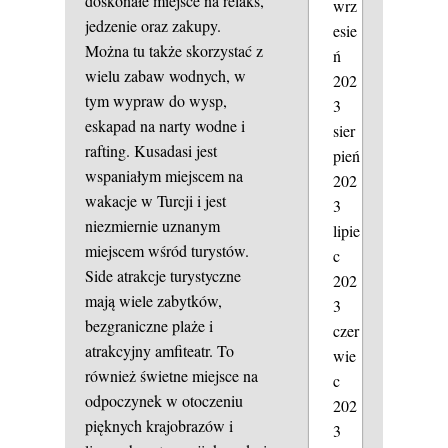
doskonałe miejsce na relaks,
wrz
jedzenie oraz zakupy.
esie
Można tu także skorzystać z
ń
wielu zabaw wodnych, w
202
tym wypraw do wysp,
3
eskapad na narty wodne i
sier
rafting. Kusadasi jest
pień
wspaniałym miejscem na
202
wakacje w Turcji i jest
3
niezmiernie uznanym
lipie
miejscem wśród turystów.
c
Side atrakcje turystyczne
202
mają wiele zabytków,
3
bezgraniczne plaże i
czer
atrakcyjny amfiteatr. To
wie
również świetne miejsce na
c
odpoczynek w otoczeniu
202
pięknych krajobrazów i
3