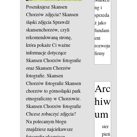
Poszukujesz Skansen
ng i
Chorzów zdjęcia?
Skansen
sprzeda
śląski zdjęcia
Sprawdź
ż jako
skansenchorzów, czyli
fundam
rekomendowaną stronę,
ent
która pokaże Ci ważne
rozwoju
informacje dotyczące
firmy
Skansen Chorzów fotografie
oraz Skansen Chorzów
fotografie.
Skansen
Chorzów fotografie
Skansen
Arc
chorzów to górnośląski park
hiw
etnograficzny w Chorzowie.
Skansen Chorzów fotografie
um
Chcesz zobaczyć zdjęcia?
Na polecanym blogu
sier
znajdziesz najciekawsze
pień
fotografie ukazujące