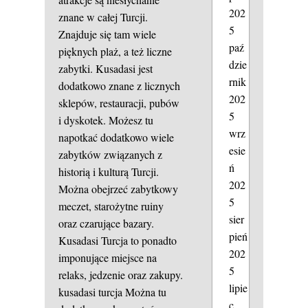
202
znane w całej Turcji.
5
Znajduje się tam wiele
paź
pięknych plaż, a też liczne
dzie
zabytki. Kusadasi jest
rnik
dodatkowo znane z licznych
202
sklepów, restauracji, pubów
5
i dyskotek. Możesz tu
wrz
napotkać dodatkowo wiele
esie
zabytków związanych z
ń
historią i kulturą Turcji.
202
Można obejrzeć zabytkowy
5
meczet, starożytne ruiny
sier
oraz czarujące bazary.
pień
Kusadasi Turcja to ponadto
202
imponujące miejsce na
5
relaks, jedzenie oraz zakupy.
lipie
kusadasi turcja
Można tu
c