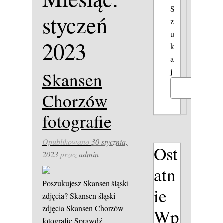
S
styczeń
z
u
2023
k
a
j
Skansen
Szukaj
Chorzów
fotografie
Opublikowano
30 stycznia,
Ost
2023
przez
admin
atn
Poszukujesz Skansen śląski
ie
zdjęcia?
Skansen śląski
zdjęcia
Skansen Chorzów
Wp
fotografie
Sprawdź