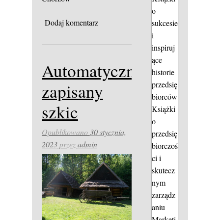
o
Dodaj komentarz
sukcesie
i
inspiruj
ące
Automatycznie
historie
przedsię
zapisany
biorców
szkic
Książki
o
Opublikowano
30 stycznia,
przedsię
2023
przez
admin
biorczoś
ci i
skutecz
nym
zarządz
aniu
Marketi