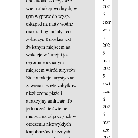
dodatkowo skorzystać z
202
wielu atrakcji wodnych, w
5
tym wypraw do wysp,
czer
eskapad na narty wodne
wie
oraz rafting.
antalya co
c
zobaczyć
Kusadasi jest
202
świetnym miejscem na
5
wakacje w Turcji i jest
maj
ogromnie uznanym
202
miejscem wśród turystów.
5
Side atrakcje turystyczne
kwi
zawierają wiele zabytków,
ecie
niezliczone plaże i
ń
atrakcyjny amfiteatr. To
202
jednocześnie świetne
5
miejsce na odpoczynek w
mar
otoczeniu niezwykłych
zec
krajobrazów i licznych
202