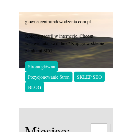
glowne.centrumdowodzenia.com.pl
Kolejny presell w internecie. Chcesz
wstawić tutaj swój link? Kup go w sklepie
z linkami SEO.
Strona główna
Pozycjonowanie Stron
SKLEP SEO
BLOG
Miesiąc: