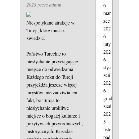
2023
przez
admin
6
mar
zec
Niespotykane atrakcje w
202
Turcji, które musisz
6
zwiedzić.
luty
202
Państwo Tureckie to
6
niesłychanie przyciągające
styc
miejsce do odwiedzania
zeń
Każdego roku do Turcji
202
przyjeżdża jeszcze więcej
6
turystów, nie zadziwia ten
grud
fakt, bo Turcja to
zień
niesłychanie urokliwe
202
miejsce o bogatej kulturze i
5
pozytywach przyrodniczych,
listo
historycznych. Kusadasi
pad
atrakcje są niesłychanie