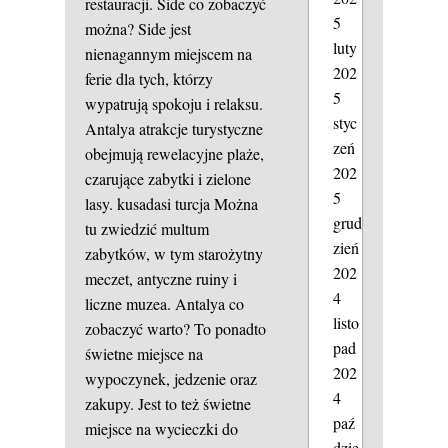
restauracji. Side co zobaczyć
5
można? Side jest
luty
nienagannym miejscem na
202
ferie dla tych, którzy
5
wypatrują spokoju i relaksu.
styc
Antalya atrakcje turystyczne
zeń
obejmują rewelacyjne plaże,
202
czarujące zabytki i zielone
5
lasy.
kusadasi turcja
Można
grud
tu zwiedzić multum
zień
zabytków, w tym starożytny
202
meczet, antyczne ruiny i
4
liczne muzea. Antalya co
listo
zobaczyć warto? To ponadto
pad
świetne miejsce na
202
wypoczynek, jedzenie oraz
4
zakupy. Jest to też świetne
paź
miejsce na wycieczki do
dzie