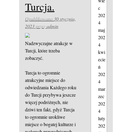
wie
Turcja.
c
202
Opublikowano
30 stycznia,
4
2023
przez
admin
maj
202
Nadzwyczajne atrakcje w
4
Turcji, które trzeba
kwi
zobaczyć.
ecie
ń
Turcja to ogromnie
202
atrakcyjne miejsce do
4
odwiedzania Każdego roku
mar
do Turcji przybywa jeszcze
zec
więcej podróżnych, nie
202
dziwi ten fakt, gdyż Turcja
4
to ogromnie urokliwe
luty
miejsce o bogatej kulturze i
202
walorach przyrodniczych,