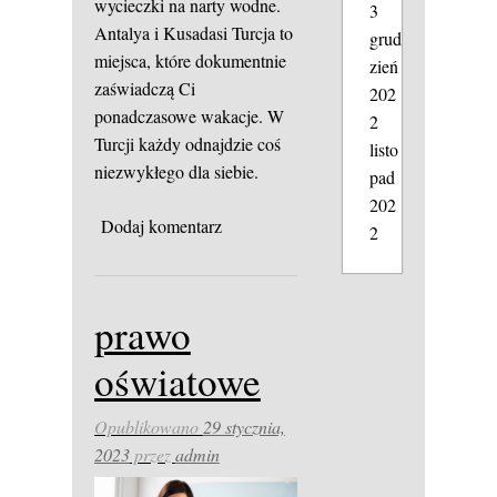
wycieczki na narty wodne.
3
Antalya i Kusadasi Turcja to
grud
miejsca, które dokumentnie
zień
zaświadczą Ci
202
ponadczasowe wakacje. W
2
Turcji każdy odnajdzie coś
listo
niezwykłego dla siebie.
pad
202
Dodaj komentarz
2
prawo
oświatowe
Opublikowano
29 stycznia,
2023
przez
admin