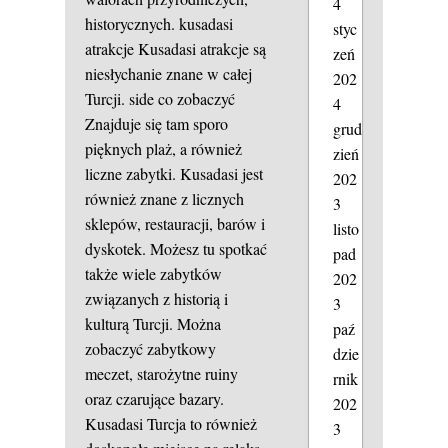
4
historycznych.
kusadasi
styc
atrakcje
Kusadasi atrakcje są
zeń
niesłychanie znane w całej
202
Turcji.
side co zobaczyć
4
Znajduje się tam sporo
grud
pięknych plaż, a również
zień
liczne zabytki. Kusadasi jest
202
również znane z licznych
3
sklepów, restauracji, barów i
listo
dyskotek. Możesz tu spotkać
pad
także wiele zabytków
202
związanych z historią i
3
kulturą Turcji. Można
paź
zobaczyć zabytkowy
dzie
meczet, starożytne ruiny
rnik
oraz czarujące bazary.
202
Kusadasi Turcja to również
3