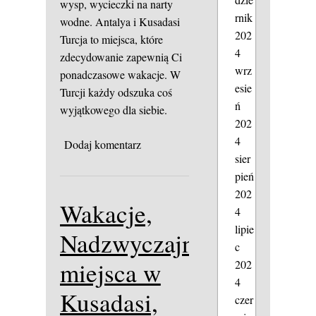
wysp, wycieczki na narty
rnik
wodne. Antalya i Kusadasi
202
Turcja to miejsca, które
4
zdecydowanie zapewnią Ci
wrz
ponadczasowe wakacje. W
esie
Turcji każdy odszuka coś
ń
wyjątkowego dla siebie.
202
4
Dodaj komentarz
sier
pień
202
Wakacje,
4
lipie
Nadzwyczajne
c
miejsca w
202
4
Kusadasi,
czer