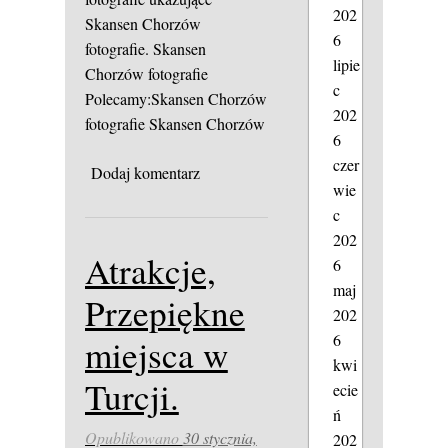
202
Skansen Chorzów
6
fotografie.
Skansen
lipie
Chorzów fotografie
c
Polecamy:Skansen Chorzów
202
fotografie
Skansen Chorzów
6
czer
Dodaj komentarz
wie
c
202
Atrakcje,
6
maj
Przepiękne
202
6
miejsca w
kwi
Turcji.
ecie
ń
Opublikowano
30 stycznia,
202