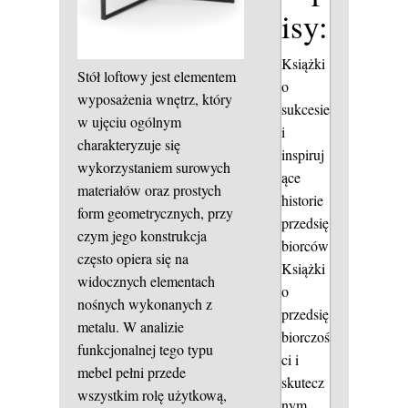
isy:
Książki
Stół loftowy jest elementem
o
wyposażenia wnętrz, który
sukcesie
w ujęciu ogólnym
i
charakteryzuje się
inspiruj
wykorzystaniem surowych
ące
materiałów oraz prostych
historie
form geometrycznych, przy
przedsię
czym jego konstrukcja
biorców
często opiera się na
Książki
widocznych elementach
o
nośnych wykonanych z
przedsię
metalu. W analizie
biorczoś
funkcjonalnej tego typu
ci i
mebel pełni przede
skutecz
wszystkim rolę użytkową,
nym