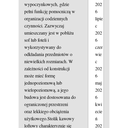
202
wypoczynkowych, gdzie
6
pełni funkcję pomocniczą w
lipie
organizacji codziennych
c
czynności. Zazwyczaj
202
umieszczany jest w pobliżu
6
sof lub foteli i
czer
wykorzystywany do
wie
odkładania przedmiotów o
c
niewielkich rozmiarach. W
202
zależności od konstrukcji
6
może mieć formę
maj
jednopoziomową lub
202
wielopoziomową, a jego
6
budowa jest dostosowana do
kwi
ograniczonej przestrzeni
ecie
oraz lekkiego obciążenia
ń
użytkowego.Stolik kawowy
202
loftowy charakteryzuje się