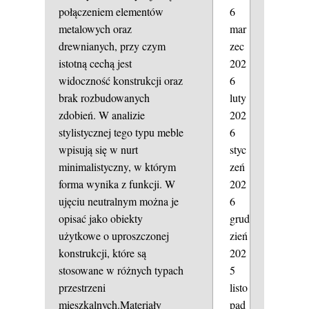
6
połączeniem elementów
mar
metalowych oraz
zec
drewnianych, przy czym
202
istotną cechą jest
6
widoczność konstrukcji oraz
luty
brak rozbudowanych
202
zdobień. W analizie
6
stylistycznej tego typu meble
styc
wpisują się w nurt
zeń
minimalistyczny, w którym
202
forma wynika z funkcji. W
6
ujęciu neutralnym można je
grud
opisać jako obiekty
zień
użytkowe o uproszczonej
202
konstrukcji, które są
5
stosowane w różnych typach
listo
przestrzeni
pad
mieszkalnych.Materiały