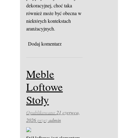
dekoracyjnej, choć taka
również może być obecna w
niektórych kontekstach
aranżacyjnych.
Dodaj komentarz
Meble
Loftowe
Stoły
Opublikowano
21 czerwca,
2026
przez
admin
Stół loftowy jest elementem