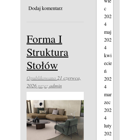
wie
Dodaj komentarz
c
202
4
maj
Forma I
202
4
Struktura
kwi
Stołów
ecie
ń
Opublikowano
21 czerwca,
202
2026
przez
admin
4
mar
zec
202
4
luty
202