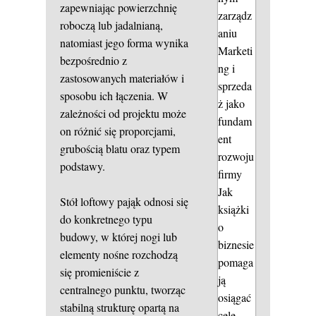
zapewniając powierzchnię
zarządz
roboczą lub jadalnianą,
aniu
natomiast jego forma wynika
Marketi
bezpośrednio z
ng i
zastosowanych materiałów i
sprzeda
sposobu ich łączenia. W
ż jako
zależności od projektu może
fundam
on różnić się proporcjami,
ent
grubością blatu oraz typem
rozwoju
podstawy.
firmy
Jak
Stół loftowy pająk odnosi się
książki
do konkretnego typu
o
budowy, w której nogi lub
biznesie
elementy nośne rozchodzą
pomaga
się promieniście z
ją
centralnego punktu, tworząc
osiągać
stabilną strukturę opartą na
cele