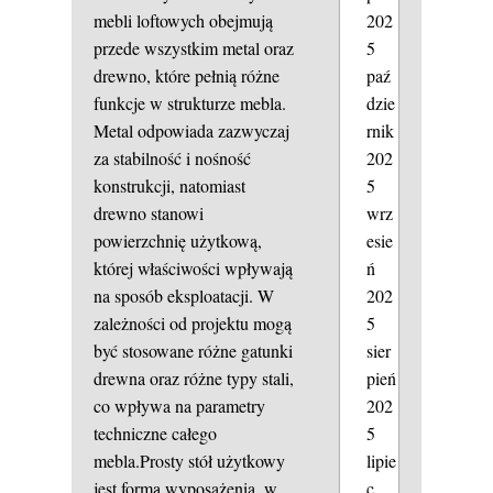
202
mebli loftowych obejmują
5
przede wszystkim metal oraz
paź
drewno, które pełnią różne
dzie
funkcje w strukturze mebla.
rnik
Metal odpowiada zazwyczaj
202
za stabilność i nośność
5
konstrukcji, natomiast
wrz
drewno stanowi
esie
powierzchnię użytkową,
ń
której właściwości wpływają
202
na sposób eksploatacji. W
5
zależności od projektu mogą
sier
być stosowane różne gatunki
pień
drewna oraz różne typy stali,
202
co wpływa na parametry
5
techniczne całego
lipie
mebla.Prosty stół użytkowy
c
jest formą wyposażenia, w