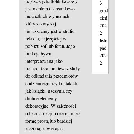
użytkowych.Stolik kawowy
3
jest meblem o stosunkowo
grud
niewielkich wymiarach,
zień
który zazwyczaj
202
umieszczany jest w strefie
2
relaksu, najczęściej w
listo
pobliżu sof lub foteli. Jego
pad
funkcja bywa
202
interpretowana jako
2
pomocnicza, ponieważ służy
do odkładania przedmiotów
codziennego użytku, takich
jak książki, naczynia czy
drobne elementy
dekoracyjne. W zależności
od konstrukcji może on mieć
formę prostą lub bardziej
złożoną, zawierającą