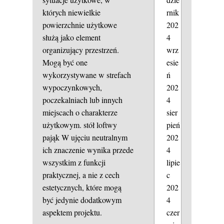
rnik
których niewielkie
202
powierzchnie użytkowe
4
służą jako element
wrz
organizujący przestrzeń.
esie
Mogą być one
ń
wykorzystywane w strefach
202
wypoczynkowych,
4
poczekalniach lub innych
sier
miejscach o charakterze
pień
użytkowym.
stół loftwy
202
pająk
W ujęciu neutralnym
4
ich znaczenie wynika przede
lipie
wszystkim z funkcji
c
praktycznej, a nie z cech
202
estetycznych, które mogą
4
być jedynie dodatkowym
czer
aspektem projektu.