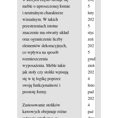
5
meble o uproszczonej formie
luty
i neutralnym charakterze
202
wizualnym. W takich
5
przestrzeniach istotne
styc
znaczenie ma otwarty układ
zeń
oraz ograniczenie liczby
202
elementów dekoracyjnych,
5
co wpływa na sposób
grud
rozmieszczenia
zień
wyposażenia. Meble takie
202
jak stoły czy stoliki wpisują
4
się w tę logikę poprzez
listo
swoją funkcjonalność i
pad
prostotę formy.
202
4
Zastosowanie stolików
paź
kawowych obejmuje różne
dzie
sytuacje użytkowe, w