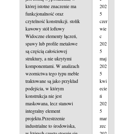
202
której istotne znaczenie ma
5
funkcjonalność oraz
czer
czytelność konstrukcji.
stolik
wie
kawowy
stół loftowy
c
Widoczne elementy łączeń,
202
spawy lub profile metalowe
5
są częścią całościowej
maj
struktury, a nie ukrytymi
202
komponentami. W analizach
5
wzornictwa tego typu meble
kwi
traktowane są jako przykład
ecie
podejścia, w którym
ń
konstrukcja nie jest
202
maskowana, lecz stanowi
5
integralny element
mar
projektu.Przestrzenie
zec
industrialne to środowiska,
202
w których często stosuje się