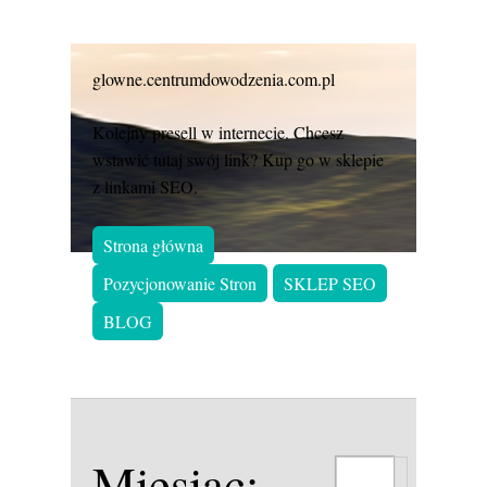
glowne.centrumdowodzenia.com.pl
Kolejny presell w internecie. Chcesz
wstawić tutaj swój link? Kup go w sklepie
z linkami SEO.
Strona główna
Pozycjonowanie Stron
SKLEP SEO
BLOG
Miesiąc: