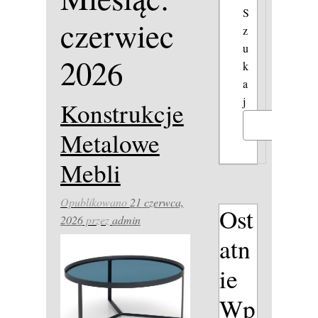
S
czerwiec
z
u
2026
k
a
j
Konstrukcje
Szukaj
Metalowe
Mebli
Opublikowano
21 czerwca,
Ost
2026
przez
admin
atn
ie
Wp