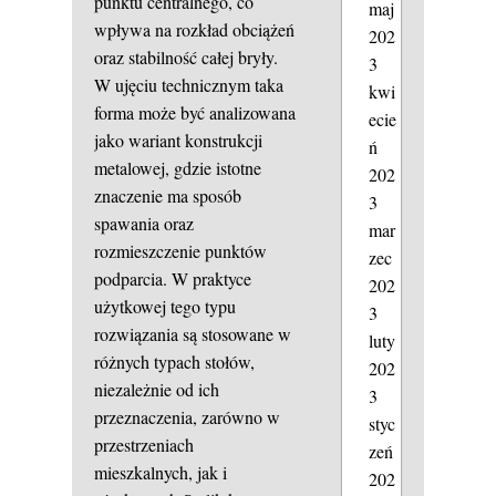
punktu centralnego, co
maj
wpływa na rozkład obciążeń
202
oraz stabilność całej bryły.
3
W ujęciu technicznym taka
kwi
forma może być analizowana
ecie
jako wariant konstrukcji
ń
metalowej, gdzie istotne
202
znaczenie ma sposób
3
spawania oraz
mar
rozmieszczenie punktów
zec
podparcia. W praktyce
202
użytkowej tego typu
3
rozwiązania są stosowane w
luty
różnych typach stołów,
202
niezależnie od ich
3
przeznaczenia, zarówno w
styc
przestrzeniach
zeń
mieszkalnych, jak i
202