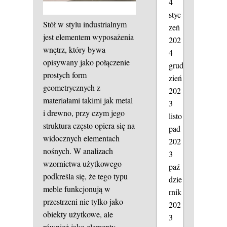
4
styc
Stół w stylu industrialnym
zeń
jest elementem wyposażenia
202
wnętrz, który bywa
4
opisywany jako połączenie
grud
prostych form
zień
geometrycznych z
202
materiałami takimi jak metal
3
i drewno, przy czym jego
listo
struktura często opiera się na
pad
widocznych elementach
202
nośnych. W analizach
3
wzornictwa użytkowego
paź
podkreśla się, że tego typu
dzie
meble funkcjonują w
rnik
przestrzeni nie tylko jako
202
obiekty użytkowe, ale
3
również jako elementy