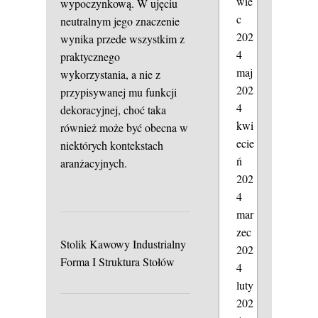
wie
wypoczynkową. W ujęciu
c
neutralnym jego znaczenie
202
wynika przede wszystkim z
4
praktycznego
maj
wykorzystania, a nie z
202
przypisywanej mu funkcji
4
dekoracyjnej, choć taka
kwi
również może być obecna w
ecie
niektórych kontekstach
ń
aranżacyjnych.
202
4
mar
zec
Stolik Kawowy Industrialny
202
Forma I Struktura Stołów
4
luty
202