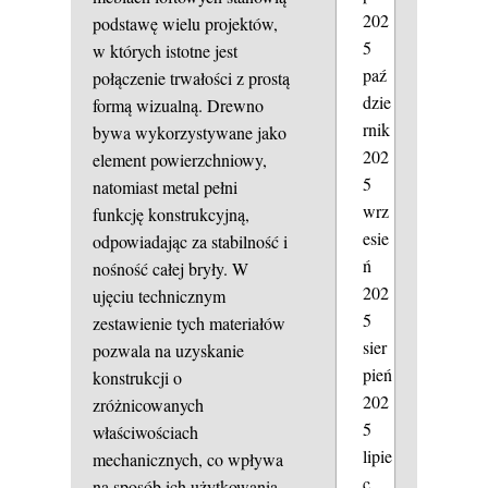
202
podstawę wielu projektów,
5
w których istotne jest
paź
połączenie trwałości z prostą
dzie
formą wizualną. Drewno
rnik
bywa wykorzystywane jako
202
element powierzchniowy,
5
natomiast metal pełni
wrz
funkcję konstrukcyjną,
esie
odpowiadając za stabilność i
ń
nośność całej bryły. W
202
ujęciu technicznym
5
zestawienie tych materiałów
sier
pozwala na uzyskanie
pień
konstrukcji o
202
zróżnicowanych
5
właściwościach
lipie
mechanicznych, co wpływa
c
na sposób ich użytkowania