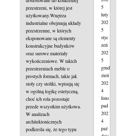
dostosowane do konkretnej
5
przestrzeni, w której jest
luty
użytkowany.Wnętrza
202
industrialne obejmują układy
5
przestrzenne, w których
styc
eksponowane są elementy
zeń
konstrukcyjne budynków
202
oraz surowe materiały
5
wykończeniowe. W takich
grud
przestrzeniach meble o
zień
prostych formach, takie jak
202
stoły czy stoliki, wpisują się
4
w ogólną logikę estetyczną,
listo
choć ich rola pozostaje
pad
przede wszystkim użytkowa.
202
W analizach
4
architektonicznych
paź
podkreśla się, że tego typu
dzie