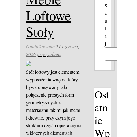
S
Loftowe
z
u
Stoły
k
a
j
Opublikowano
21 czerwca,
2026
przez
admin
Szukaj
Stół loftowy jest elementem
wyposażenia wnętrz, który
bywa opisywany jako
Ost
połączenie prostych form
geometrycznych z
atn
materiałami takimi jak metal
ie
i drewno, przy czym jego
struktura często opiera się na
Wp
widocznych elementach