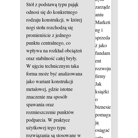
Stół z podstawą typu pająk
zarządz
odnosi się do konkretnego
aniu
rodzaju konstrukcji, w której
Marketi
nogi stołu rozchodzą się
ng i
promieniście z jednego
sprzeda
punktu centralnego, co
ż jako
wpływa na rozkład obciążeń
fundam
oraz stabilność całej bryły.
ent
W ujęciu technicznym taka
rozwoju
forma może być analizowana
firmy
jako wariant konstrukcji
Jak
metalowej, gdzie istotne
książki
znaczenie ma sposób
o
spawania oraz
biznesie
rozmieszczenie punktów
pomaga
podparcia. W praktyce
ją
użytkowej tego typu
osiągać
rozwiązania są stosowane w
cele