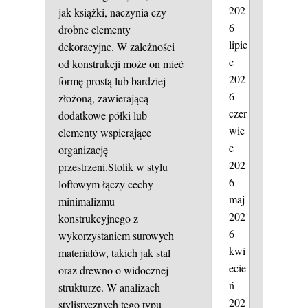
202
jak książki, naczynia czy
6
drobne elementy
lipie
dekoracyjne. W zależności
c
od konstrukcji może on mieć
202
formę prostą lub bardziej
6
złożoną, zawierającą
czer
dodatkowe półki lub
wie
elementy wspierające
c
organizację
202
przestrzeni.Stolik w stylu
6
loftowym łączy cechy
maj
minimalizmu
202
konstrukcyjnego z
6
wykorzystaniem surowych
kwi
materiałów, takich jak stal
ecie
oraz drewno o widocznej
ń
strukturze. W analizach
202
stylistycznych tego typu