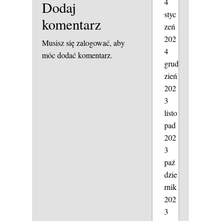
4
Dodaj
styc
komentarz
zeń
202
Musisz się
zalogować
, aby
4
móc dodać komentarz.
grud
zień
202
3
listo
pad
202
3
paź
dzie
rnik
202
3