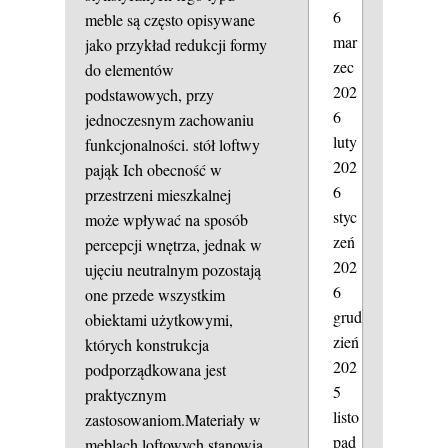
6
meble są często opisywane
mar
jako przykład redukcji formy
zec
do elementów
202
podstawowych, przy
6
jednoczesnym zachowaniu
luty
funkcjonalności.
stół loftwy
202
pająk
Ich obecność w
6
przestrzeni mieszkalnej
styc
może wpływać na sposób
zeń
percepcji wnętrza, jednak w
202
ujęciu neutralnym pozostają
6
one przede wszystkim
grud
obiektami użytkowymi,
zień
których konstrukcja
202
podporządkowana jest
5
praktycznym
listo
zastosowaniom.Materiały w
pad
meblach loftowych stanowią