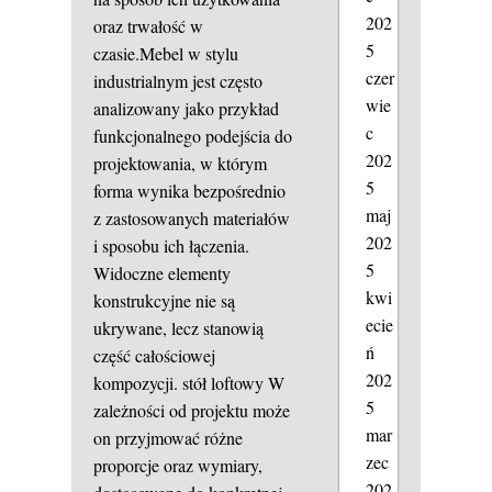
202
oraz trwałość w
5
czasie.Mebel w stylu
czer
industrialnym jest często
wie
analizowany jako przykład
c
funkcjonalnego podejścia do
202
projektowania, w którym
5
forma wynika bezpośrednio
maj
z zastosowanych materiałów
202
i sposobu ich łączenia.
5
Widoczne elementy
kwi
konstrukcyjne nie są
ecie
ukrywane, lecz stanowią
ń
część całościowej
202
kompozycji.
stół loftowy
W
5
zależności od projektu może
mar
on przyjmować różne
zec
proporcje oraz wymiary,
202