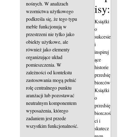
nośnych. W analizach
isy:
wzornictwa użytkowego
podkreśla się, że tego typu
Książki
meble funkcjonują w
o
przestrzeni nie tylko jako
sukcesie
obiekty użytkowe, ale
i
również jako elementy
inspiruj
organizujące układ
ące
pomieszczenia. W
historie
zależności od kontekstu
przedsię
zastosowania mogą pełnić
biorców
rolę centralnego punktu
Książki
aranżacji lub pozostawać
o
neutralnym komponentem
przedsię
wyposażenia, którego
biorczoś
zadaniem jest przede
ci i
wszystkim funkcjonalność.
skutecz
nym