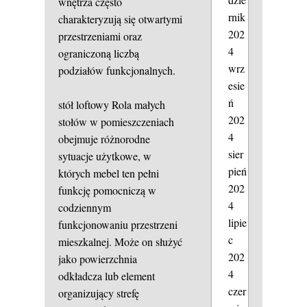
wnętrza często
rnik
charakteryzują się otwartymi
202
przestrzeniami oraz
4
ograniczoną liczbą
wrz
podziałów funkcjonalnych.
esie
ń
stół loftowy
Rola małych
202
stołów w pomieszczeniach
4
obejmuje różnorodne
sier
sytuacje użytkowe, w
pień
których mebel ten pełni
202
funkcję pomocniczą w
4
codziennym
lipie
funkcjonowaniu przestrzeni
c
mieszkalnej. Może on służyć
202
jako powierzchnia
4
odkładcza lub element
czer
organizujący strefę