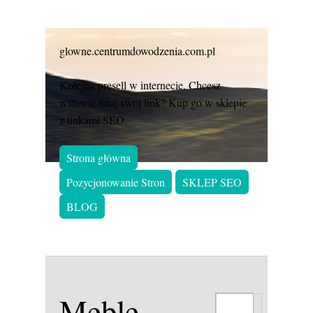
glowne.centrumdowodzenia.com.pl
Kolejny presell w internecie. Chcesz
wstawić tutaj swój link? Kup go w sklepie
z linkami SEO.
Strona główna
Pozycjonowanie Stron
SKLEP SEO
BLOG
Meble