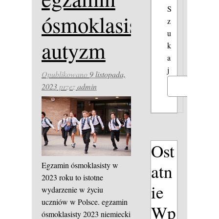
S
ósmoklasisty
z
u
autyzm
k
a
j
Opublikowano
9 listopada,
2023
przez
admin
Szukaj
Ost
Egzamin ósmoklasisty w
atn
2023 roku to istotne
ie
wydarzenie w życiu
uczniów w Polsce.
egzamin
Wp
ósmoklasisty 2023 niemiecki