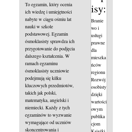
To egzamin, który ocenia
isy:
ich wiedzę i umiejętności
nabyte w ciągu ośmiu lat
Branie
nauki w szkole
wo i
podstawowej. Egzamin
usługi
ósmoklasisty sprawdza ich
prawne
przygotowanie do podjęcia
dla
dalszego kształcenia. W
mieszka
ramach egzaminu
ńców
ósmoklasisty uczniowie
regionu
podejmują się kilku
Rozwój
kluczowych przedmiotów,
osobisty
takich jak polski,
dzięki
matematyka, angielski i
wartości
niemiecki. Każdy z tych
owym
egzaminów to wyzwanie
publika
wymagające od uczniów
cjom
skoncentrowania i
Książki