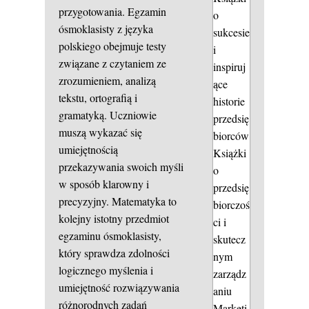
przygotowania. Egzamin
o
ósmoklasisty z języka
sukcesie
polskiego obejmuje testy
i
związane z czytaniem ze
inspiruj
zrozumieniem, analizą
ące
tekstu, ortografią i
historie
gramatyką. Uczniowie
przedsię
muszą wykazać się
biorców
umiejętnością
Książki
przekazywania swoich myśli
o
w sposób klarowny i
przedsię
precyzyjny. Matematyka to
biorczoś
kolejny istotny przedmiot
ci i
egzaminu ósmoklasisty,
skutecz
który sprawdza zdolności
nym
logicznego myślenia i
zarządz
umiejętność rozwiązywania
aniu
różnorodnych zadań
Marketi