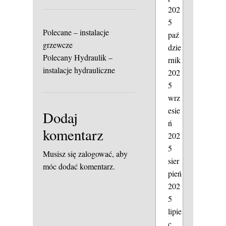
202
5
Polecane – instalacje
paź
grzewcze
dzie
Polecany Hydraulik –
rnik
instalacje hydrauliczne
202
5
wrz
esie
Dodaj
ń
komentarz
202
5
Musisz się
zalogować
, aby
sier
móc dodać komentarz.
pień
202
5
lipie
c