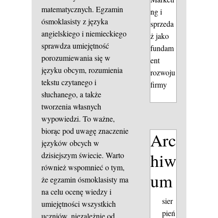
matematycznych. Egzamin
ng i
ósmoklasisty z języka
sprzeda
angielskiego i niemieckiego
ż jako
sprawdza umiejętność
fundam
porozumiewania się w
ent
języku obcym, rozumienia
rozwoju
tekstu czytanego i
firmy
słuchanego, a także
tworzenia własnych
wypowiedzi. To ważne,
biorąc pod uwagę znaczenie
Arc
języków obcych w
hiw
dzisiejszym świecie. Warto
również wspomnieć o tym,
um
że egzamin ósmoklasisty ma
na celu ocenę wiedzy i
sier
umiejętności wszystkich
pień
uczniów, niezależnie od