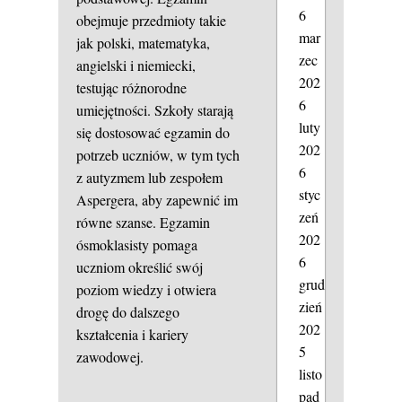
6
obejmuje przedmioty takie
mar
jak polski, matematyka,
zec
angielski i niemiecki,
202
testując różnorodne
6
umiejętności. Szkoły starają
luty
się dostosować egzamin do
202
potrzeb uczniów, w tym tych
6
z autyzmem lub zespołem
styc
Aspergera, aby zapewnić im
zeń
równe szanse. Egzamin
202
ósmoklasisty pomaga
6
uczniom określić swój
grud
poziom wiedzy i otwiera
zień
drogę do dalszego
202
kształcenia i kariery
5
zawodowej.
listo
pad