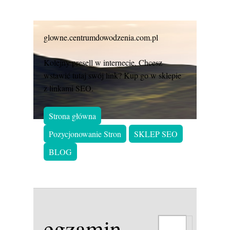
glowne.centrumdowodzenia.com.pl
Kolejny presell w internecie. Chcesz
wstawić tutaj swój link? Kup go w sklepie
z linkami SEO.
Strona główna
Pozycjonowanie Stron
SKLEP SEO
BLOG
egzamin