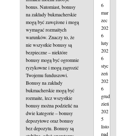
6
bonus. Natomiast, bonusy
mar
na zakłady bukmacherskie
zec
mogą być zawężone i mogą
202
wymagać rozmaitych
6
warunków. Znaczy to, że
luty
nie wszystkie bonusy są
202
bezpieczne – niektóre
6
bonusy mogą być ogromnie
styc
ryzykowne i mogą zagrozić
zeń
Twojemu funduszowi.
202
Bonusy na zakłady
6
bukmacherskie mogą być
grud
rozmaite, lecz wszystkie
zień
bonusy można podzielić na
202
dwie kategorie – bonusy
5
depozytowe oraz bonusy
listo
bez depozytu. Bonusy są
pad
stabilne, gdyż operatorzy