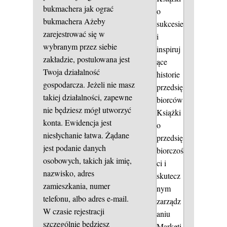
bukmachera
jak ograć
o
bukmachera
Ażeby
sukcesie
zarejestrować się w
i
wybranym przez siebie
inspiruj
zakładzie, postulowana jest
ące
Twoja działalność
historie
gospodarcza. Jeżeli nie masz
przedsię
takiej działalności, zapewne
biorców
nie będziesz mógł utworzyć
Książki
konta. Ewidencja jest
o
niesłychanie łatwa. Żądane
przedsię
jest podanie danych
biorczoś
osobowych, takich jak imię,
ci i
nazwisko, adres
skutecz
zamieszkania, numer
nym
telefonu, albo adres e-mail.
zarządz
W czasie rejestracji
aniu
szczególnie będziesz
Marketi