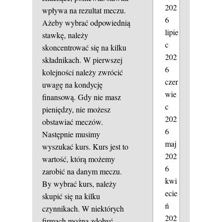
202
wpływa na rezultat meczu.
6
Ażeby wybrać odpowiednią
lipie
stawkę, należy
c
skoncentrować się na kilku
202
składnikach. W pierwszej
6
kolejności należy zwrócić
czer
uwagę na kondycję
wie
finansową. Gdy nie masz
c
pieniędzy, nie możesz
202
obstawiać meczów.
6
Następnie musimy
maj
wyszukać kurs. Kurs jest to
202
wartość, którą możemy
6
zarobić na danym meczu.
kwi
By wybrać kurs, należy
ecie
skupić się na kilku
ń
czynnikach. W niektórych
202
firmach można zdobyć