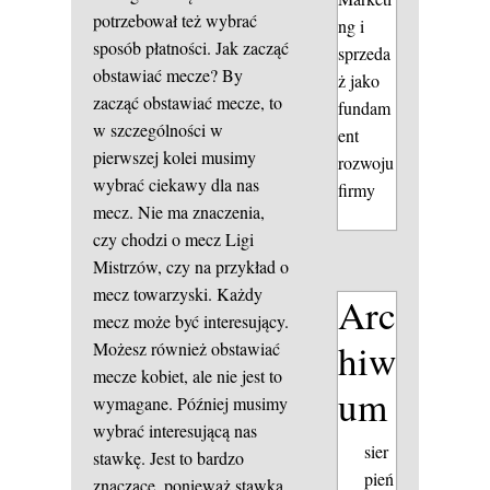
potrzebował też wybrać
ng i
sposób płatności. Jak zacząć
sprzeda
obstawiać mecze? By
ż jako
zacząć obstawiać mecze, to
fundam
w szczególności w
ent
pierwszej kolei musimy
rozwoju
wybrać ciekawy dla nas
firmy
mecz. Nie ma znaczenia,
czy chodzi o mecz Ligi
Mistrzów, czy na przykład o
mecz towarzyski. Każdy
Arc
mecz może być interesujący.
hiw
Możesz również obstawiać
mecze kobiet, ale nie jest to
um
wymagane. Później musimy
wybrać interesującą nas
sier
stawkę. Jest to bardzo
pień
znaczące, ponieważ stawka