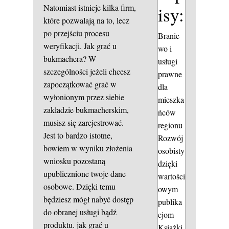
Natomiast istnieje kilka firm,
isy:
które pozwalają na to, lecz
po przejściu procesu
Branie
weryfikacji. Jak grać u
wo i
bukmachera? W
usługi
szczególności jeżeli chcesz
prawne
zapoczątkować grać w
dla
wyłonionym przez siebie
mieszka
zakładzie bukmacherskim,
ńców
musisz się zarejestrować.
regionu
Jest to bardzo istotne,
Rozwój
bowiem w wyniku złożenia
osobisty
wniosku pozostaną
dzięki
upublicznione twoje dane
wartości
osobowe. Dzięki temu
owym
będziesz mógł nabyć dostęp
publika
do obranej usługi bądź
cjom
produktu.
jak grać u
Książki