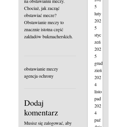
na obstawianiu meczy.
5
Chociaż, jak zacząć
luty
obstawiać mecze?
202
Obstawianie meczy to
5
znacznie istotna część
styc
zakładów bukmacherskich.
zeń
202
5
grud
obstawianie meczy
zień
agencja ochrony
202
4
listo
pad
Dodaj
202
komentarz
4
paź
Musisz się
zalogować
, aby
dzie