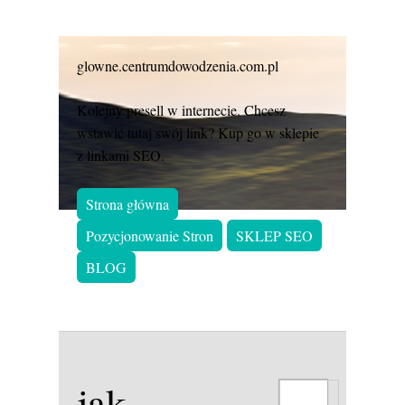
glowne.centrumdowodzenia.com.pl
Kolejny presell w internecie. Chcesz
wstawić tutaj swój link? Kup go w sklepie
z linkami SEO.
Strona główna
Pozycjonowanie Stron
SKLEP SEO
BLOG
jak