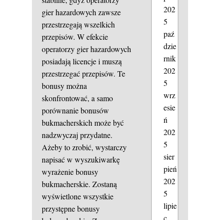
202
gier hazardowych zawsze
5
przestrzegają wszelkich
paź
przepisów. W efekcie
dzie
operatorzy gier hazardowych
rnik
posiadają licencje i muszą
202
przestrzegać przepisów. Te
5
bonusy można
wrz
skonfrontować, a samo
esie
porównanie bonusów
ń
bukmacherskich może być
202
nadzwyczaj przydatne.
5
Ażeby to zrobić, wystarczy
sier
napisać w wyszukiwarkę
pień
wyrażenie bonusy
202
bukmacherskie. Zostaną
5
wyświetlone wszystkie
lipie
przystępne bonusy
c