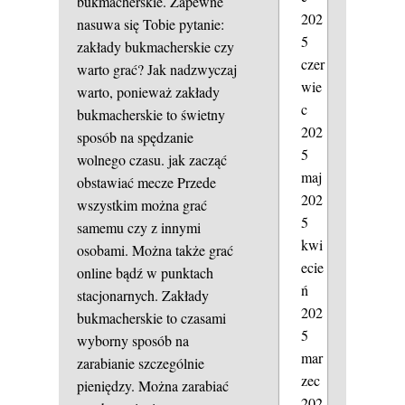
bukmacherskie. Zapewne
202
nasuwa się Tobie pytanie:
5
zakłady bukmacherskie czy
czer
warto grać? Jak nadzwyczaj
wie
warto, ponieważ zakłady
c
bukmacherskie to świetny
202
sposób na spędzanie
5
wolnego czasu.
jak zacząć
maj
obstawiać mecze
Przede
202
wszystkim można grać
5
samemu czy z innymi
kwi
osobami. Można także grać
ecie
online bądź w punktach
ń
stacjonarnych. Zakłady
202
bukmacherskie to czasami
5
wyborny sposób na
mar
zarabianie szczególnie
zec
pieniędzy. Można zarabiać
202