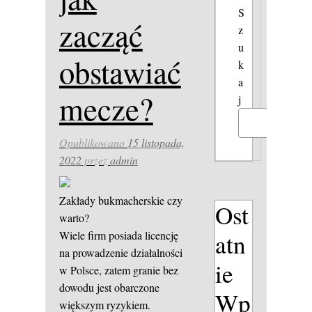
S
zacząć
z
u
obstawiać
k
a
mecze?
j
Szukaj
Opublikowano
15 listopada,
2022
przez
admin
Zakłady bukmacherskie czy
Ost
warto?
atn
Wiele firm posiada licencję
na prowadzenie działalności
ie
w Polsce, zatem granie bez
dowodu jest obarczone
Wp
większym ryzykiem.