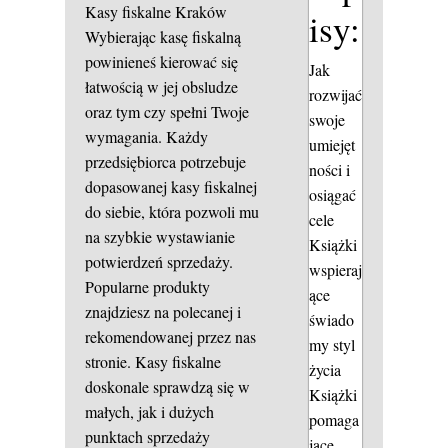
Kasy fiskalne Kraków
isy:
Wybierając kasę fiskalną
powinieneś kierować się
Jak
łatwością w jej obsludze
rozwijać
oraz tym czy spełni Twoje
swoje
wymagania. Każdy
umiejęt
przedsiębiorca potrzebuje
ności i
dopasowanej kasy fiskalnej
osiągać
do siebie, która pozwoli mu
cele
na szybkie wystawianie
Książki
potwierdzeń sprzedaży.
wspieraj
Popularne produkty
ące
znajdziesz na polecanej i
świado
rekomendowanej przez nas
my styl
stronie. Kasy fiskalne
życia
doskonale sprawdzą się w
Książki
małych, jak i dużych
pomaga
punktach sprzedaży
jące