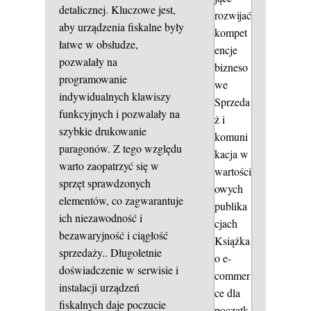
detalicznej. Kluczowe jest,
rozwijać
aby urządzenia fiskalne były
kompet
łatwe w obsłudze,
encje
pozwalały na
bizneso
programowanie
we
indywidualnych klawiszy
Sprzeda
funkcyjnych i pozwalały na
ż i
szybkie drukowanie
komuni
paragonów. Z tego względu
kacja w
warto zaopatrzyć się w
wartości
sprzęt sprawdzonych
owych
elementów, co zagwarantuje
publika
ich niezawodność i
cjach
bezawaryjność i ciągłość
Książka
sprzedaży.. Długoletnie
o e-
doświadczenie w serwisie i
commer
instalacji urządzeń
ce dla
fiskalnych daje poczucie
początk