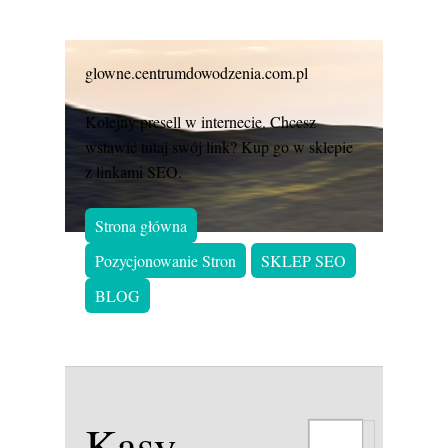
glowne.centrumdowodzenia.com.pl
Kolejny presell w internecie. Chcesz
wstawić tutaj swój link? Kup go w sklepie
z linkami SEO.
Strona główna
Pozycjonowanie Stron
SKLEP SEO
BLOG
Kasy