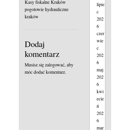
Kasy fiskalne Kraków
lipie
pogotowie hydrauliczne
c
kraków
202
6
czer
wie
Dodaj
c
komentarz
202
6
Musisz się
zalogować
, aby
maj
móc dodać komentarz.
202
6
kwi
ecie
ń
202
6
mar