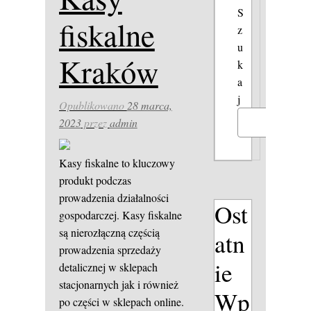
S
fiskalne
z
u
Kraków
k
a
j
Opublikowano
28 marca,
2023
przez
admin
Szukaj
Kasy fiskalne to kluczowy
produkt podczas
prowadzenia działalności
Ost
gospodarczej. Kasy fiskalne
są nierozłączną częścią
atn
prowadzenia sprzedaży
ie
detalicznej w sklepach
stacjonarnych jak i również
Wp
po części w sklepach online.