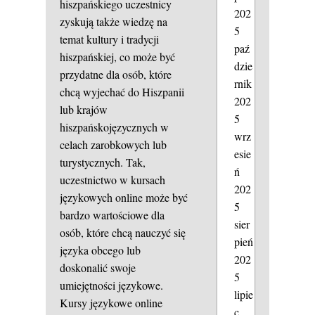
hiszpańskiego uczestnicy
202
zyskują także wiedzę na
5
temat kultury i tradycji
paź
hiszpańskiej, co może być
dzie
przydatne dla osób, które
rnik
chcą wyjechać do Hiszpanii
202
lub krajów
5
hiszpańskojęzycznych w
wrz
celach zarobkowych lub
esie
turystycznych. Tak,
ń
uczestnictwo w kursach
202
językowych online może być
5
bardzo wartościowe dla
sier
osób, które chcą nauczyć się
pień
języka obcego lub
202
doskonalić swoje
5
umiejętności językowe.
lipie
Kursy językowe online
c