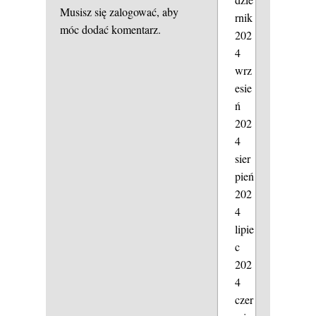
Musisz się
zalogować
, aby
rnik
móc dodać komentarz.
202
4
wrz
esie
ń
202
4
sier
pień
202
4
lipie
c
202
4
czer