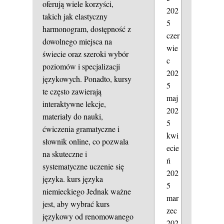
oferują wiele korzyści,
202
takich jak elastyczny
5
harmonogram, dostępność z
czer
dowolnego miejsca na
wie
świecie oraz szeroki wybór
c
poziomów i specjalizacji
202
językowych. Ponadto, kursy
5
te często zawierają
maj
interaktywne lekcje,
202
materiały do nauki,
5
ćwiczenia gramatyczne i
kwi
słownik online, co pozwala
ecie
na skuteczne i
ń
systematyczne uczenie się
202
języka.
kurs języka
5
niemieckiego
Jednak ważne
mar
jest, aby wybrać kurs
zec
językowy od renomowanego
202