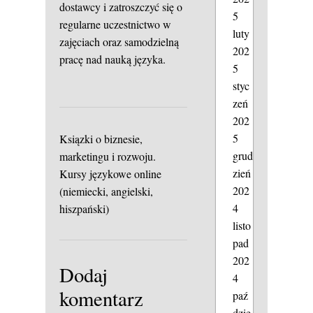
dostawcy i zatroszczyć się o
5
regularne uczestnictwo w
luty
zajęciach oraz samodzielną
202
pracę nad nauką języka.
5
styc
zeń
202
5
Ksiązki o biznesie,
grud
marketingu i rozwoju.
zień
Kursy językowe online
202
(niemiecki, angielski,
4
hiszpański)
listo
pad
202
Dodaj
4
komentarz
paź
dzie