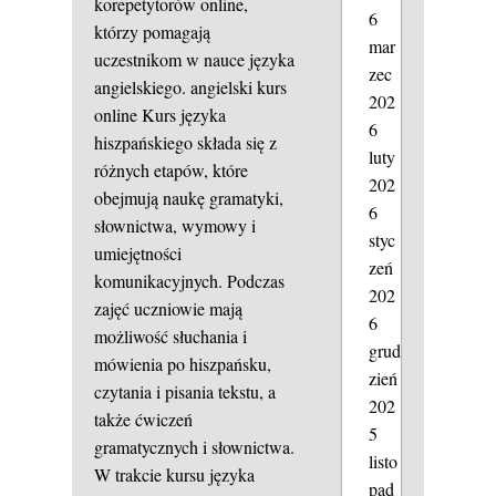
korepetytorów online,
6
którzy pomagają
mar
uczestnikom w nauce języka
zec
angielskiego.
angielski kurs
202
online
Kurs języka
6
hiszpańskiego składa się z
luty
różnych etapów, które
202
obejmują naukę gramatyki,
6
słownictwa, wymowy i
styc
umiejętności
zeń
komunikacyjnych. Podczas
202
zajęć uczniowie mają
6
możliwość słuchania i
grud
mówienia po hiszpańsku,
zień
czytania i pisania tekstu, a
202
także ćwiczeń
5
gramatycznych i słownictwa.
listo
W trakcie kursu języka
pad