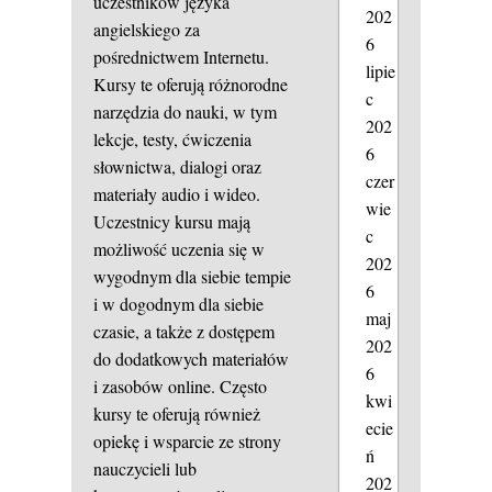
uczestników języka
202
angielskiego za
6
pośrednictwem Internetu.
lipie
Kursy te oferują różnorodne
c
narzędzia do nauki, w tym
202
lekcje, testy, ćwiczenia
6
słownictwa, dialogi oraz
czer
materiały audio i wideo.
wie
Uczestnicy kursu mają
c
możliwość uczenia się w
202
wygodnym dla siebie tempie
6
i w dogodnym dla siebie
maj
czasie, a także z dostępem
202
do dodatkowych materiałów
6
i zasobów online. Często
kwi
kursy te oferują również
ecie
opiekę i wsparcie ze strony
ń
nauczycieli lub
202