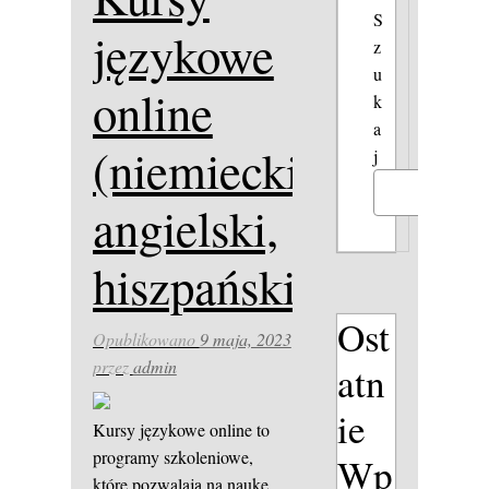
S
językowe
z
u
online
k
a
(niemiecki,
j
Szukaj
angielski,
hiszpański)
Ost
Opublikowano
9 maja, 2023
przez
admin
atn
ie
Kursy językowe online to
programy szkoleniowe,
Wp
które pozwalają na naukę