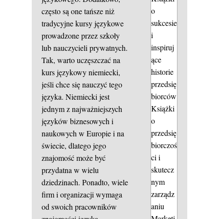
o
często są one tańsze niż
sukcesie
tradycyjne kursy językowe
i
prowadzone przez szkoły
inspiruj
lub nauczycieli prywatnych.
ące
Tak, warto uczęszczać na
historie
kurs językowy niemiecki,
przedsię
jeśli chce się nauczyć tego
biorców
języka. Niemiecki jest
Książki
jednym z najważniejszych
o
języków biznesowych i
przedsię
naukowych w Europie i na
biorczoś
świecie, dlatego jego
ci i
znajomość może być
skutecz
przydatna w wielu
nym
dziedzinach. Ponadto, wiele
zarządz
firm i organizacji wymaga
aniu
od swoich pracowników
Marketi
znajomości języka