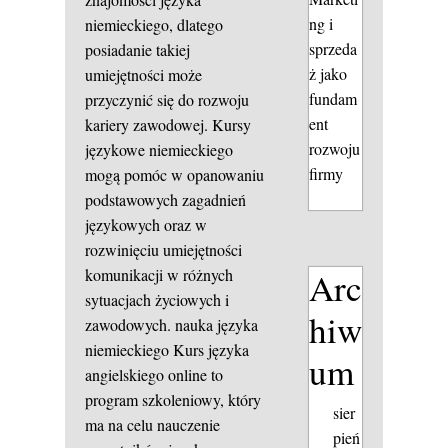
ng i
niemieckiego, dlatego
sprzeda
posiadanie takiej
ż jako
umiejętności może
fundam
przyczynić się do rozwoju
ent
kariery zawodowej. Kursy
rozwoju
językowe niemieckiego
firmy
mogą pomóc w opanowaniu
podstawowych zagadnień
językowych oraz w
rozwinięciu umiejętności
Arc
komunikacji w różnych
sytuacjach życiowych i
hiw
zawodowych.
nauka języka
niemieckiego
Kurs języka
um
angielskiego online to
program szkoleniowy, który
sier
ma na celu nauczenie
pień