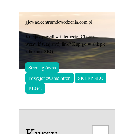
glowne.centrumdowodzenia.com.pl
Kolejny presell w internecie. Chcesz
wstawić tutaj swój link? Kup go w sklepie
z linkami SEO.
Strona główna
Pozycjonowanie Stron
SKLEP SEO
BLOG
Kursy