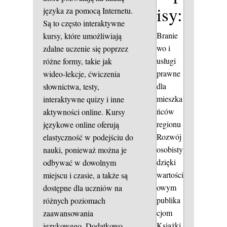
isy:
języka za pomocą Internetu.
Są to często interaktywne
Branie
kursy, które umożliwiają
wo i
zdalne uczenie się poprzez
usługi
różne formy, takie jak
prawne
wideo-lekcje, ćwiczenia
dla
słownictwa, testy,
mieszka
interaktywne quizy i inne
ńców
aktywności online. Kursy
regionu
językowe online oferują
Rozwój
elastyczność w podejściu do
osobisty
nauki, ponieważ można je
dzięki
odbywać w dowolnym
wartości
miejscu i czasie, a także są
owym
dostępne dla uczniów na
publika
różnych poziomach
cjom
zaawansowania
Książki
językowego. Dodatkowo,