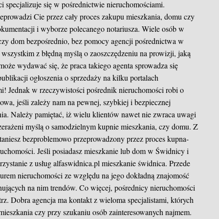
ci specjalizuje się w pośrednictwie nieruchomościami.
zeprowadzi Cie przez cały proces zakupu mieszkania, domu czy
okumentacji i wyborze polecanego notariusza. Wiele osób w
 czy dom bezpośrednio, bez pomocy agencji pośrednictwa w
 wszystkim z błędną myślą o zaoszczędzeniu na prowizji, jaką
może wydawać się, że praca takiego agenta sprowadza się
ublikacji ogłoszenia o sprzedaży na kilku portalach
mi! Jednak w rzeczywistości pośrednik nieruchomości robi o
wa, jeśli zależy nam na pewnej, szybkiej i bezpiecznej
ia. Należy pamiętać, iż wielu klientów nawet nie zwraca uwagi
rzerażeni myślą o samodzielnym kupnie mieszkania, czy domu. Z
staniesz bezproblemowo przeprowadzony przez proces kupna-
eruchomości. Jeśli posiadasz mieszkanie lub dom w Świdnicy i
rzystanie z usług alfaswidnica.pl mieszkanie świdnica. Przede
iurem nieruchomości ze względu na jego dokładną znajomość
nujących na nim trendów. Co więcej, pośrednicy nieruchomości
rz. Dobra agencja ma kontakt z wieloma specjalistami, których
 mieszkania czy przy szukaniu osób zainteresowanych najmem.