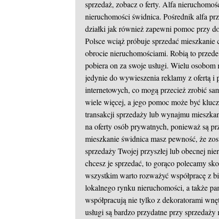
sprzedaż, zobacz o ferty. Alfa nieruchomoś
nieruchomości świdnica.
Pośrednik alfa pr
działki jak również zapewni pomoc przy d
Polsce wciąż próbuje sprzedać mieszkanie
obrocie nieruchomościami. Robią to przede
pobiera on za swoje usługi. Wielu osobom 
jedynie do wywieszenia reklamy z ofertą i p
internetowych, co mogą przecież zrobić sa
wiele więcej, a jego pomoc może być kluczo
transakcji sprzedaży lub wynajmu mieszkan
na oferty osób prywatnych, ponieważ są p
mieszkanie świdnica masz pewność, że zo
sprzedaży Twojej przyszłej lub obecnej ni
chcesz je sprzedać, to gorąco polecamy sko
wszystkim warto rozważyć współpracę z b
lokalnego rynku nieruchomości, a także pa
współpracują nie tylko z dekoratorami wnęt
usługi są bardzo przydatne przy sprzedaży