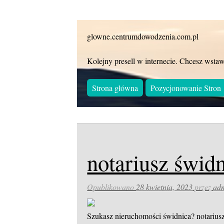
glowne.centrumdowodzenia.com.pl
Kolejny presell w internecie. Chcesz wstaw
Strona główna
Pozycjonowanie Stron
notariusz świd
Opublikowano
28 kwietnia, 2023
przez
ad
Szukasz nieruchomości świdnica? notariusz