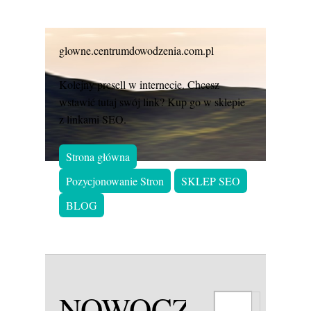
glowne.centrumdowodzenia.com.pl
Kolejny presell w internecie. Chcesz
wstawić tutaj swój link? Kup go w sklepie
z linkami SEO.
Strona główna
Pozycjonowanie Stron
SKLEP SEO
BLOG
NOWOCZESNE