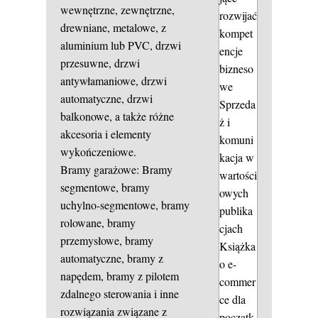
wewnętrzne, zewnętrzne,
rozwijać
drewniane, metalowe, z
kompet
aluminium lub PVC, drzwi
encje
przesuwne, drzwi
bizneso
antywłamaniowe, drzwi
we
automatyczne, drzwi
Sprzeda
balkonowe, a także różne
ż i
akcesoria i elementy
komuni
wykończeniowe.
kacja w
Bramy garażowe: Bramy
wartości
segmentowe, bramy
owych
uchylno-segmentowe, bramy
publika
rolowane, bramy
cjach
przemysłowe, bramy
Książka
automatyczne, bramy z
o e-
napędem, bramy z pilotem
commer
zdalnego sterowania i inne
ce dla
rozwiązania związane z
początk