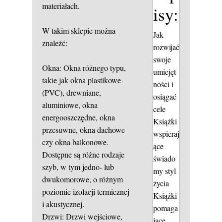
materiałach.
isy:
W takim sklepie można
Jak
znaleźć:
rozwijać
swoje
Okna: Okna różnego typu,
umiejęt
takie jak okna plastikowe
ności i
(PVC), drewniane,
osiągać
aluminiowe, okna
cele
energooszczędne, okna
Książki
przesuwne, okna dachowe
wspieraj
czy okna balkonowe.
ące
Dostępne są różne rodzaje
świado
szyb, w tym jedno- lub
my styl
dwukomorowe, o różnym
życia
poziomie izolacji termicznej
Książki
i akustycznej.
pomaga
Drzwi: Drzwi wejściowe,
jące