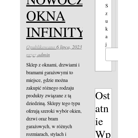
S
OKNA
z
u
INFINITY
k
a
j
Opublikowano
6 lipca, 2023
przez
admin
Szukaj
Sklep z oknami, drzwiami i
bramami garażowymi to
miejsce, gdzie można
zakupić różnego rodzaju
Ost
produkty związane z tą
dziedziną. Sklepy tego typu
atn
oferują szeroki wybór okien,
ie
drzwi oraz bram
garażowych, w różnych
Wp
rozmiarach, stylach i