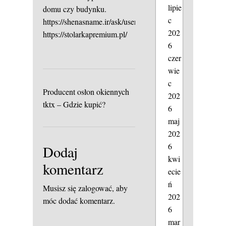
lipie
domu czy budynku.
c
https://shenasname.ir/ask/user/billage37
202
https://stolarkapremium.pl/
6
czer
wie
c
Producent osłon okiennych
202
tktx – Gdzie kupić?
6
maj
202
6
Dodaj
kwi
komentarz
ecie
ń
Musisz się
zalogować
, aby
202
móc dodać komentarz.
6
mar