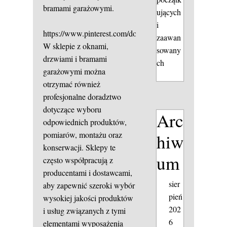
bramami garażowymi.
ujących
i
https://www.pinterest.com/dollstop51/
zaawan
W sklepie z oknami,
sowany
drzwiami i bramami
ch
garażowymi można
otrzymać również
profesjonalne doradztwo
dotyczące wyboru
Arc
odpowiednich produktów,
pomiarów, montażu oraz
hiw
konserwacji. Sklepy te
um
często współpracują z
producentami i dostawcami,
sier
aby zapewnić szeroki wybór
pień
wysokiej jakości produktów
202
i usług związanych z tymi
6
elementami wyposażenia