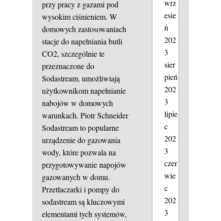
wrz
przy pracy z gazami pod
esie
wysokim ciśnieniem. W
ń
domowych zastosowaniach
202
stacje do napełniania butli
3
CO2, szczególnie te
sier
przeznaczone do
pień
Sodastream, umożliwiają
202
użytkownikom napełnianie
3
nabojów w domowych
lipie
warunkach.
Piotr Schneider
c
Sodastream to popularne
202
urządzenie do gazowania
3
wody, które pozwala na
czer
przygotowywanie napojów
wie
gazowanych w domu.
c
Przetłaczarki i pompy do
202
sodastream są kluczowymi
3
elementami tych systemów,