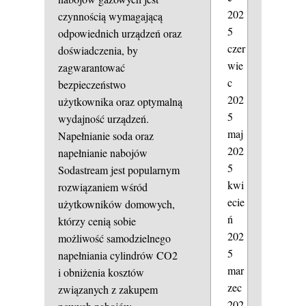
202
czynnością wymagającą
5
odpowiednich urządzeń oraz
czer
doświadczenia, by
wie
zagwarantować
c
bezpieczeństwo
202
użytkownika oraz optymalną
5
wydajność urządzeń.
maj
Napełnianie soda oraz
202
napełnianie nabojów
5
Sodastream jest popularnym
kwi
rozwiązaniem wśród
ecie
użytkowników domowych,
ń
którzy cenią sobie
202
możliwość samodzielnego
5
napełniania cylindrów CO2
mar
i obniżenia kosztów
zec
związanych z zakupem
202