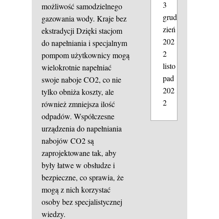
3
możliwość samodzielnego
grud
gazowania wody.
Kraje bez
zień
ekstradycji
Dzięki stacjom
202
do napełniania i specjalnym
2
pompom użytkownicy mogą
listo
wielokrotnie napełniać
pad
swoje naboje CO2, co nie
202
tylko obniża koszty, ale
2
również zmniejsza ilość
odpadów. Współczesne
urządzenia do napełniania
nabojów CO2 są
zaprojektowane tak, aby
były łatwe w obsłudze i
bezpieczne, co sprawia, że
mogą z nich korzystać
osoby bez specjalistycznej
wiedzy.