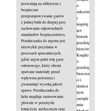
pozwalają na efektywne i
o
bezpieczne
sukcesie
przepompowywanie gazów
i
z jednej butli do drugiej przy
inspiruj
zachowaniu odpowiednich
ące
standardów bezpieczeństwa.
historie
Przetłaczarka do argonu jest
przedsię
niezwykle przydatna w
biorców
procesach spawalniczych,
Książki
gdzie argon pełni rolę gazu
o
osłonowego, który chroni
przedsię
spawane materiały przed
biorczoś
wpływem powietrza i
ci i
gwarantuje wysoką jakość
skutecz
spawu. Przetłaczarka do
nym
helu znajduje zastosowanie
zarządz
głównie w przemyśle
aniu
lotniczym, medycznym oraz
Marketi