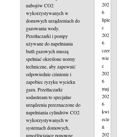
202
nabojów CO2
6
wykorzystywanych w
lipie
domowych urządzeniach do
c
gazowania wody.
202
Przetłaczarki i pompy
6
używane do napełniania
czer
butli gazowych muszą
wie
spełniać określone normy
c
techniczne, aby zapewnić
202
odpowiednie ciśnienie i
6
zapobiec ryzyku wycieku
maj
gazu. Przetłaczarki
202
sodastream to specjalne
6
urządzenia przeznaczone do
kwi
napełniania cylindrów CO2
ecie
wykorzystywanych w
ń
systemach domowych,
202
umożliwiające ponowne