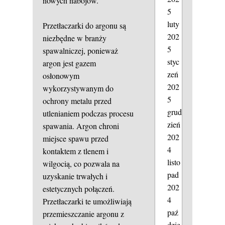
nowych nabojów.
5
luty
Przetłaczarki do argonu są
202
niezbędne w branży
5
spawalniczej, ponieważ
styc
argon jest gazem
zeń
osłonowym
202
wykorzystywanym do
5
ochrony metalu przed
grud
utlenianiem podczas procesu
zień
spawania. Argon chroni
202
miejsce spawu przed
4
kontaktem z tlenem i
listo
wilgocią, co pozwala na
pad
uzyskanie trwałych i
202
estetycznych połączeń.
4
Przetłaczarki te umożliwiają
paź
przemieszczanie argonu z
dzie