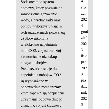
4
Sodastream to system
styc
domowy, który pozwala na
zeń
samodzielne gazowanie
202
wody, a przetłaczarki oraz
4
pompy wykorzystywane w
grud
tych urządzeniach pozwalają
zień
użytkownikom na
202
wielokrotne napełnianie
3
butli CO2, co jest bardziej
listo
ekonomiczne niż zakup
pad
nowych nabojów.
202
Przetłaczarki i stacje do
3
napełniania nabojów CO2
paź
są wyposażone w
dzie
odpowiednie mechanizmy,
rnik
które zapewniają bezpieczne
202
utrzymanie odpowiedniego
3
ciśnienia, co jest kluczowe