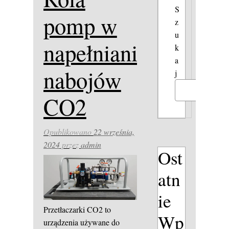
S
pomp w
z
u
napełnianiu
k
a
nabojów
j
Szukaj
CO2
Opublikowano
22 września,
2024
przez
admin
Ost
atn
ie
Przetłaczarki CO2 to
Wp
urządzenia używane do