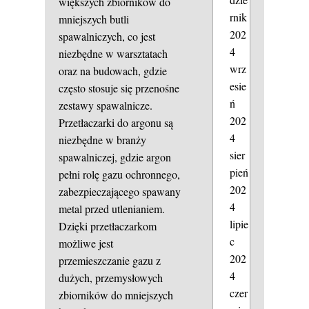
większych zbiorników do
rnik
mniejszych butli
202
spawalniczych, co jest
4
niezbędne w warsztatach
wrz
oraz na budowach, gdzie
esie
często stosuje się przenośne
ń
zestawy spawalnicze.
202
Przetłaczarki do argonu są
4
niezbędne w branży
sier
spawalniczej, gdzie argon
pień
pełni rolę gazu ochronnego,
202
zabezpieczającego spawany
4
metal przed utlenianiem.
lipie
Dzięki przetłaczarkom
c
możliwe jest
202
przemieszczanie gazu z
4
dużych, przemysłowych
czer
zbiorników do mniejszych