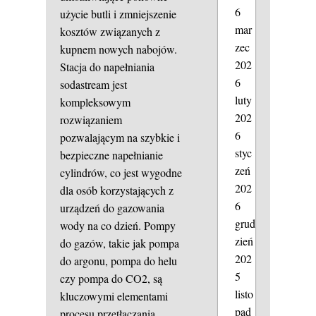
6
użycie butli i zmniejszenie
mar
kosztów związanych z
zec
kupnem nowych nabojów.
202
Stacja do napełniania
6
sodastream jest
luty
kompleksowym
202
rozwiązaniem
6
pozwalającym na szybkie i
styc
bezpieczne napełnianie
zeń
cylindrów, co jest wygodne
202
dla osób korzystających z
6
urządzeń do gazowania
grud
wody na co dzień. Pompy
zień
do gazów, takie jak pompa
202
do argonu, pompa do helu
5
czy pompa do CO2, są
listo
kluczowymi elementami
pad
procesu przetłaczania