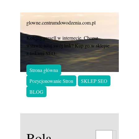
glowne.centrumdowodzenia.com.pl
Kolejny presell w internecie. Chcesz
wstawić tutaj swój link? Kup go w sklepie
z linkami SEO.
Strona główna
Pozycjonowanie Stron
SKLEP SEO
BLOG
Rola