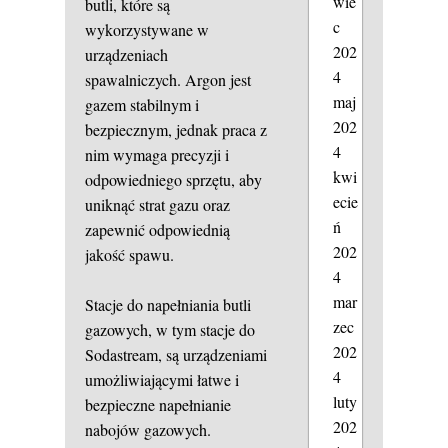
wie
butli, które są
c
wykorzystywane w
202
urządzeniach
4
spawalniczych. Argon jest
maj
gazem stabilnym i
202
bezpiecznym, jednak praca z
4
nim wymaga precyzji i
kwi
odpowiedniego sprzętu, aby
ecie
uniknąć strat gazu oraz
ń
zapewnić odpowiednią
202
jakość spawu.
4
mar
Stacje do napełniania butli
zec
gazowych, w tym stacje do
202
Sodastream, są urządzeniami
4
umożliwiającymi łatwe i
luty
bezpieczne napełnianie
202
nabojów gazowych.