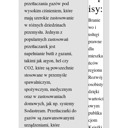
przetłaczania gazów pod
isy:
wysokim ciśnieniem, które
mają szerokie zastosowanie
Branie
w różnych dziedzinach
wo i
przemysłu. Jednym z
usługi
popularnych zastosowań
prawne
przetłaczarek jest
dla
napełnianie butli z gazami,
mieszka
takimi jak argon, hel czy
ńców
CO2, które są powszechnie
regionu
stosowane w przemyśle
Rozwój
spawalniczym,
osobisty
spożywczym, medycznym
dzięki
oraz w zastosowaniach
wartości
domowych, jak np. systemy
owym
Sodastream. Przetłaczarki do
publika
gazów są zaawansowanymi
cjom
urządzeniami, które
Książki