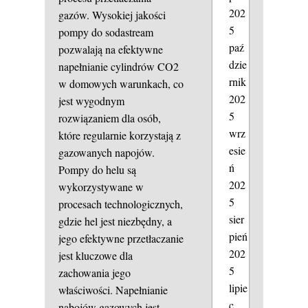
202
gazów. Wysokiej jakości
5
pompy do sodastream
paź
pozwalają na efektywne
dzie
napełnianie cylindrów CO2
rnik
w domowych warunkach, co
202
jest wygodnym
5
rozwiązaniem dla osób,
wrz
które regularnie korzystają z
esie
gazowanych napojów.
ń
Pompy do helu są
202
wykorzystywane w
5
procesach technologicznych,
sier
gdzie hel jest niezbędny, a
pień
jego efektywne przetłaczanie
202
jest kluczowe dla
5
zachowania jego
lipie
właściwości. Napełnianie
c
nabojów gazowych jest