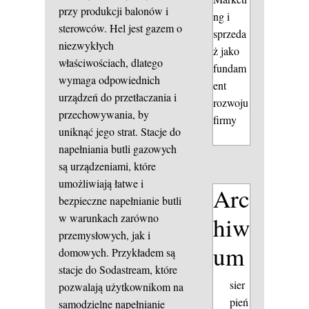
przy produkcji balonów i
ng i
sterowców. Hel jest gazem o
sprzeda
niezwykłych
ż jako
właściwościach, dlatego
fundam
wymaga odpowiednich
ent
urządzeń do przetłaczania i
rozwoju
przechowywania, by
firmy
uniknąć jego strat. Stacje do
napełniania butli gazowych
są urządzeniami, które
umożliwiają łatwe i
Arc
bezpieczne napełnianie butli
w warunkach zarówno
hiw
przemysłowych, jak i
um
domowych. Przykładem są
stacje do Sodastream, które
sier
pozwalają użytkownikom na
pień
samodzielne napełnianie