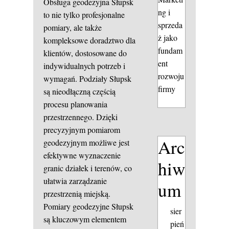
Obsługa geodezyjna Słupsk
ng i
to nie tylko profesjonalne
sprzeda
pomiary, ale także
ż jako
kompleksowe doradztwo dla
fundam
klientów, dostosowane do
ent
indywidualnych potrzeb i
rozwoju
wymagań. Podziały Słupsk
firmy
są nieodłączną częścią
procesu planowania
przestrzennego. Dzięki
precyzyjnym pomiarom
Arc
geodezyjnym możliwe jest
efektywne wyznaczenie
hiw
granic działek i terenów, co
ułatwia zarządzanie
um
przestrzenią miejską.
Pomiary geodezyjne Słupsk
sier
są kluczowym elementem
pień