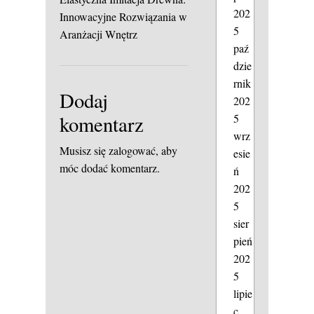
202
Innowacyjne Rozwiązania w
5
Aranżacji Wnętrz
paź
dzie
rnik
Dodaj
202
5
komentarz
wrz
Musisz się
zalogować
, aby
esie
móc dodać komentarz.
ń
202
5
sier
pień
202
5
lipie
c