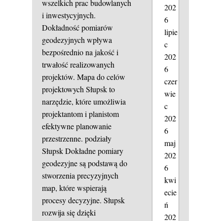
wszelkich prac budowlanych
202
i inwestycyjnych.
6
Dokładność pomiarów
lipie
geodezyjnych wpływa
c
bezpośrednio na jakość i
202
trwałość realizowanych
6
projektów. Mapa do celów
czer
projektowych Słupsk to
wie
narzędzie, które umożliwia
c
projektantom i planistom
202
efektywne planowanie
6
przestrzenne.
podziały
maj
Słupsk
Dokładne pomiary
202
geodezyjne są podstawą do
6
stworzenia precyzyjnych
kwi
map, które wspierają
ecie
procesy decyzyjne. Słupsk
ń
rozwija się dzięki
202