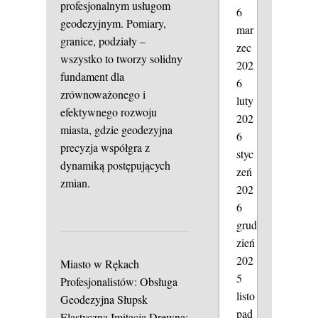
profesjonalnym usługom
6
geodezyjnym. Pomiary,
mar
granice, podziały –
zec
wszystko to tworzy solidny
202
fundament dla
6
zrównoważonego i
luty
efektywnego rozwoju
202
miasta, gdzie geodezyjna
6
precyzja współgra z
styc
dynamiką postępujących
zeń
zmian.
202
6
grud
zień
202
Miasto w Rękach
5
Profesjonalistów: Obsługa
listo
Geodezyjna Słupsk
pad
Elastyczna Imitacja Drewna: