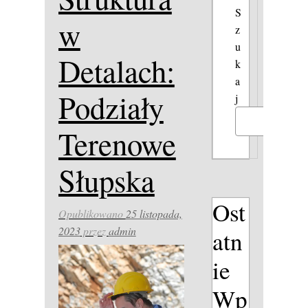
S
w
z
u
Detalach:
k
a
Podziały
j
Szukaj
Terenowe
Słupska
Ost
Opublikowano
25 listopada,
2023
przez
admin
atn
ie
Wp