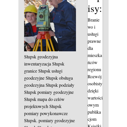
isy:
Branie
wo i
usługi
prawne
dla
mieszka
Słupsk geodezyjna
ńców
inwentaryzacja Słupsk
regionu
granice Słupsk usługi
Rozwój
geodezyjne Słupsk obsługa
osobisty
geodezyjna Słupsk podziały
dzięki
Słupsk pomiary geodezyjne
wartości
Słupsk mapa do celów
owym
projektowych Słupsk
publika
pomiary powykonawcze
cjom
Słupsk.
pomiary geodezyjne
Książki