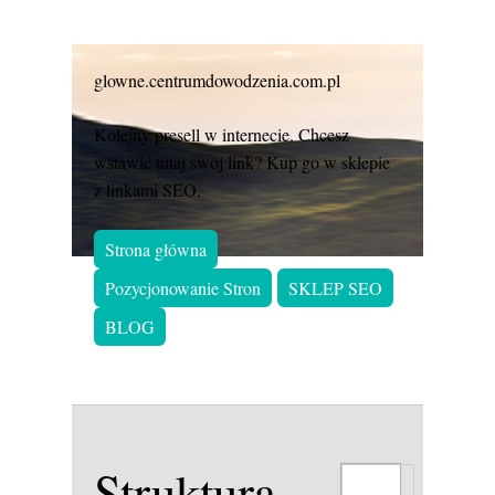
glowne.centrumdowodzenia.com.pl
Kolejny presell w internecie. Chcesz
wstawić tutaj swój link? Kup go w sklepie
z linkami SEO.
Strona główna
Pozycjonowanie Stron
SKLEP SEO
BLOG
Struktura