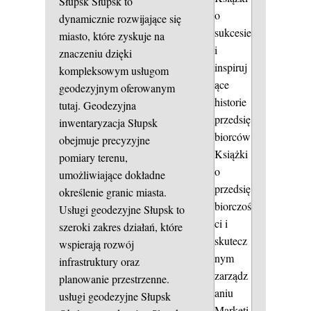
Słupsk
Słupsk to
o
dynamicznie rozwijające się
sukcesie
miasto, które zyskuje na
i
znaczeniu dzięki
inspiruj
kompleksowym usługom
ące
geodezyjnym oferowanym
historie
tutaj. Geodezyjna
przedsię
inwentaryzacja Słupsk
biorców
obejmuje precyzyjne
Książki
pomiary terenu,
o
umożliwiające dokładne
przedsię
określenie granic miasta.
biorczoś
Usługi geodezyjne Słupsk to
ci i
szeroki zakres działań, które
skutecz
wspierają rozwój
nym
infrastruktury oraz
zarządz
planowanie przestrzenne.
aniu
usługi geodezyjne Słupsk
Marketi