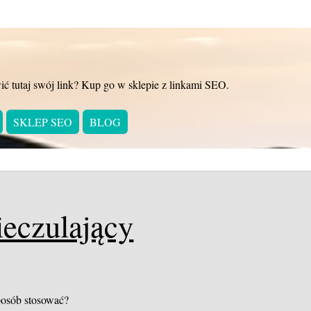
ić tutaj swój link? Kup go w sklepie z linkami SEO.
SKLEP SEO
BLOG
ieczulający
posób stosować?