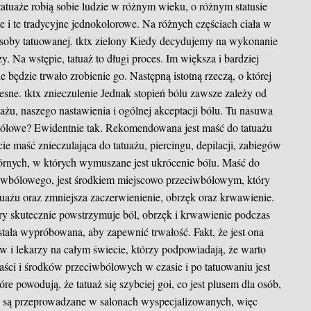
 tatuaże robią sobie ludzie w różnym wieku, o różnym statusie
 i te tradycyjne jednokolorowe. Na różnych częściach ciała w
osoby tatuowanej.
tktx zielony
Kiedy decydujemy na wykonanie
. Na wstępie, tatuaż to długi proces. Im większa i bardziej
e będzie trwało zrobienie go. Następną istotną rzeczą, o której
lesne.
tktx znieczulenie
Jednak stopień bólu zawsze zależy od
atuażu, naszego nastawienia i ogólnej akceptacji bólu. Tu nasuwa
wbólowe? Ewidentnie tak. Rekomendowana jest maść do tatuażu
ie maść znieczulająca do tatuażu, piercingu, depilacji, zabiegów
órnych, w których wymuszane jest ukrócenie bólu. Maść do
wbólowego, jest środkiem miejscowo przeciwbólowym, który
tuażu oraz zmniejsza zaczerwienienie, obrzęk oraz krwawienie.
óry skutecznie powstrzymuje ból, obrzęk i krwawienie podczas
tała wypróbowana, aby zapewnić trwałość. Fakt, że jest ona
w i lekarzy na całym świecie, którzy podpowiadają, że warto
ści i środków przeciwbólowych w czasie i po tatuowaniu jest
óre powodują, że tatuaż się szybciej goi, co jest plusem dla osób,
ze są przeprowadzane w salonach wyspecjalizowanych, więc