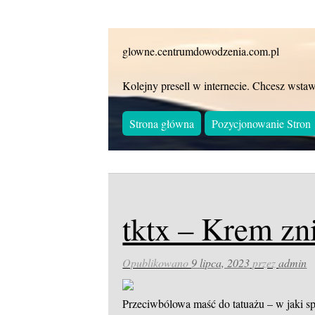
glowne.centrumdowodzenia.com.pl
Kolejny presell w internecie. Chcesz wstaw
Strona główna
Pozycjonowanie Stron
tktx – Krem zn
Opublikowano
9 lipca, 2023
przez
admin
Przeciwbólowa maść do tatuażu – w jaki s