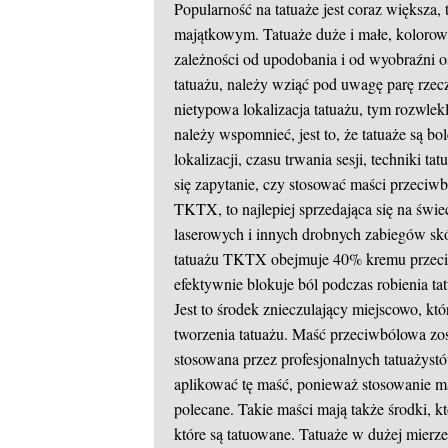
Popularność na tatuaże jest coraz większa,
majątkowym. Tatuaże duże i małe, kolorowe
zależności od upodobania i od wyobraźni 
tatuażu, należy wziąć pod uwagę parę rzeczy
nietypowa lokalizacja tatuażu, tym rozwlekl
należy wspomnieć, jest to, że tatuaże są bo
lokalizacji, czasu trwania sesji, techniki t
się zapytanie, czy stosować maści przeci
TKTX, to najlepiej sprzedająca się na świec
laserowych i innych drobnych zabiegów sk
tatuażu TKTX obejmuje 40% kremu przeci
efektywnie blokuje ból podczas robienia ta
Jest to środek znieczulający miejscowo, kt
tworzenia tatuażu. Maść przeciwbólowa zos
stosowana przez profesjonalnych tatuażystó
aplikować tę maść, ponieważ stosowanie ma
polecane. Takie maści mają także środki, kt
które są tatuowane. Tatuaże w dużej mier