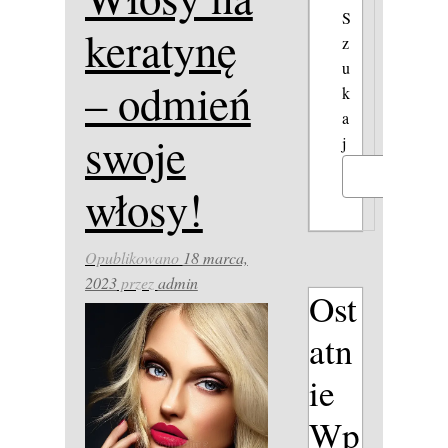
S
keratynę
z
u
– odmień
k
a
swoje
j
Szukaj
włosy!
Opublikowano
18 marca,
2023
przez
admin
Ost
atn
ie
Wp