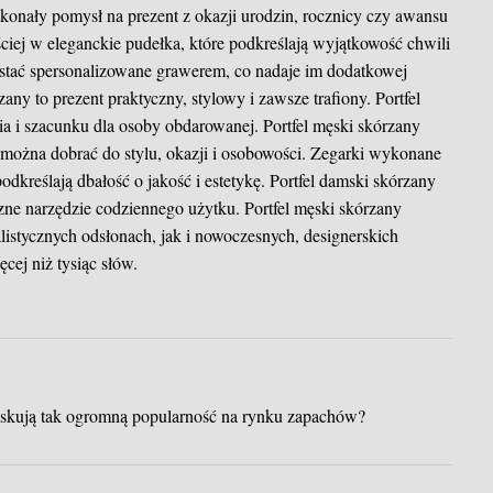
konały pomysł na prezent z okazji urodzin, rocznicy czy awansu
iej w eleganckie pudełka, które podkreślają wyjątkowość chwili
ostać spersonalizowane grawerem, co nadaje im dodatkowej
zany to prezent praktyczny, stylowy i zawsze trafiony. Portfel
a i szacunku dla osoby obdarowanej. Portfel męski skórzany
e można dobrać do stylu, okazji i osobowości. Zegarki wykonane
podkreślają dbałość o jakość i estetykę. Portfel damski skórzany
czne narzędzie codziennego użytku. Portfel męski skórzany
istycznych odsłonach, jak i nowoczesnych, designerskich
cej niż tysiąc słów.
yskują tak ogromną popularność na rynku zapachów?