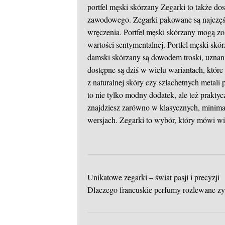
portfel męski skórzany
Zegarki to także dos
zawodowego. Zegarki pakowane są najczęśc
wręczenia. Portfel męski skórzany mogą z
wartości sentymentalnej. Portfel męski skór
damski skórzany są dowodem troski, uznani
dostępne są dziś w wielu wariantach, któr
z naturalnej skóry czy szlachetnych metali 
to nie tylko modny dodatek, ale też prakty
znajdziesz zarówno w klasycznych, minimal
wersjach. Zegarki to wybór, który mówi wię
Unikatowe zegarki – świat pasji i precyzji
Dlaczego francuskie perfumy rozlewane z