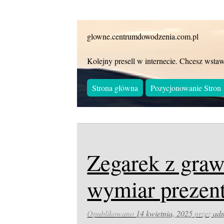
glowne.centrumdowodzenia.com.pl
Kolejny presell w internecie. Chcesz wstaw
Strona główna
Pozycjonowanie Stron
Zegarek z gra
wymiar prezen
Opublikowano
14 kwietnia, 2025
przez
ad