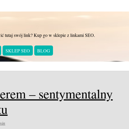
ić tutaj swój link? Kup go w sklepie z linkami SEO.
SKLEP SEO
BLOG
werem – sentymentalny
tu
min