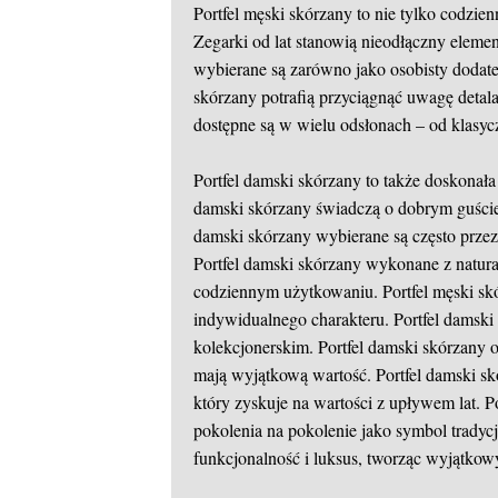
Portfel męski skórzany to nie tylko codzien
Zegarki od lat stanowią nieodłączny elemen
wybierane są zarówno jako osobisty dodatek
skórzany potrafią przyciągnąć uwagę detal
dostępne są w wielu odsłonach – od klasyc
Portfel damski skórzany to także doskonał
damski skórzany świadczą o dobrym guście, 
damski skórzany wybierane są często przez 
Portfel damski skórzany wykonane z natural
codziennym użytkowaniu. Portfel męski skó
indywidualnego charakteru. Portfel damski 
kolekcjonerskim. Portfel damski skórzany 
mają wyjątkową wartość. Portfel damski skó
który zyskuje na wartości z upływem lat. P
pokolenia na pokolenie jako symbol tradycj
funkcjonalność i luksus, tworząc wyjątkow