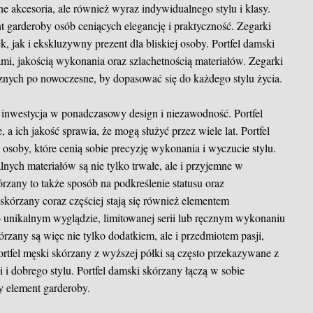
ne akcesoria, ale również wyraz indywidualnego stylu i klasy.
t garderoby osób ceniących elegancję i praktyczność. Zegarki
, jak i ekskluzywny prezent dla bliskiej osoby. Portfel damski
ami, jakością wykonania oraz szlachetnością materiałów. Zegarki
znych po nowoczesne, by dopasować się do każdego stylu życia.
a inwestycja w ponadczasowy design i niezawodność. Portfel
a ich jakość sprawia, że mogą służyć przez wiele lat. Portfel
osoby, które cenią sobie precyzję wykonania i wyczucie stylu.
nych materiałów są nie tylko trwałe, ale i przyjemne w
rzany to także sposób na podkreślenie statusu oraz
skórzany coraz częściej stają się również elementem
o unikalnym wyglądzie, limitowanej serii lub ręcznym wykonaniu
rzany są więc nie tylko dodatkiem, ale i przedmiotem pasji,
ortfel męski skórzany z wyższej półki są często przekazywane z
i i dobrego stylu. Portfel damski skórzany łączą w sobie
y element garderoby.